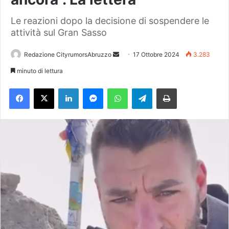
Le reazioni dopo la decisione di sospendere le
attività sul Gran Sasso
Redazione CityrumorsAbruzzo
I
17 Ottobre 2024
3.283
n
minuto di lettura
v
Facebook
X
LinkedIn
Messenger
WhatsApp
Telegram
Stampa
i
a
u
n
'
e
m
a
i
l