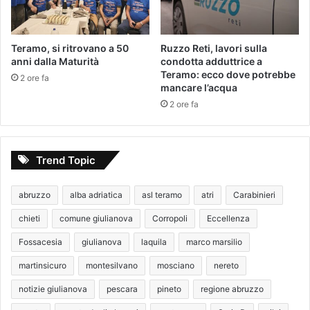
Teramo, si ritrovano a 50
Ruzzo Reti, lavori sulla
anni dalla Maturità
condotta adduttrice a
Teramo: ecco dove potrebbe
2 ore fa
mancare l’acqua
2 ore fa
Trend Topic
abruzzo
alba adriatica
asl teramo
atri
Carabinieri
chieti
comune giulianova
Corropoli
Eccellenza
Fossacesia
giulianova
laquila
marco marsilio
martinsicuro
montesilvano
mosciano
nereto
notizie giulianova
pescara
pineto
regione abruzzo