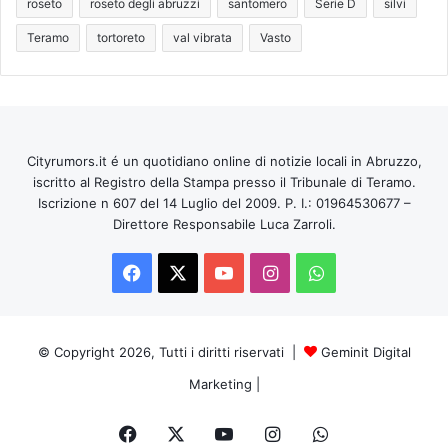
roseto
roseto degli abruzzi
santomero
Serie D
silvi
Teramo
tortoreto
val vibrata
Vasto
Cityrumors.it é un quotidiano online di notizie locali in Abruzzo,
iscritto al Registro della Stampa presso il Tribunale di Teramo.
Iscrizione n 607 del 14 Luglio del 2009. P. I.: 01964530677 –
Direttore Responsabile Luca Zarroli.
Facebook
X
You
Instagram
WhatsApp
Tube
© Copyright 2026, Tutti i diritti riservati |
Geminit Digital
Marketing
|
Facebook
X
You
Instagram
WhatsApp