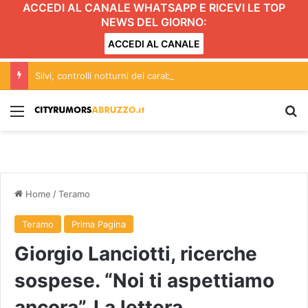
ACCEDI AL CANALE WHATSAPP E RICEVI LE TOP
NEWS DEL GIORNO:
ACCEDI AL CANALE
Silvi, controlli notturni dei carabinieri: il bilancio dell’operazione
Menu
C
Home
/
Teramo
Teramo
Prima Pagina
Giorgio Lanciotti, ricerche
sospese. “Noi ti aspettiamo
ancora”. La lettera