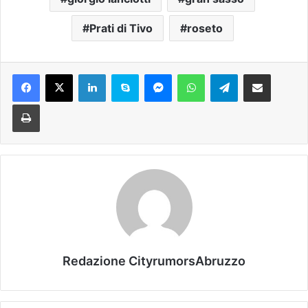
Prati di Tivo
roseto
Facebook
X
LinkedIn
Skype
Messenger
WhatsApp
Telegram
Condividi via mail
Stampa
Redazione CityrumorsAbruzzo