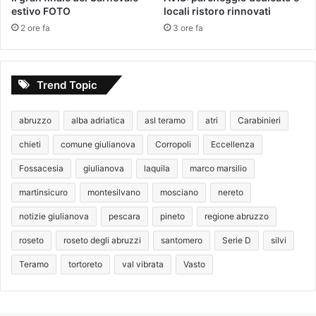
estivo FOTO
locali ristoro rinnovati
2 ore fa
3 ore fa
Trend Topic
abruzzo
alba adriatica
asl teramo
atri
Carabinieri
chieti
comune giulianova
Corropoli
Eccellenza
Fossacesia
giulianova
laquila
marco marsilio
martinsicuro
montesilvano
mosciano
nereto
notizie giulianova
pescara
pineto
regione abruzzo
roseto
roseto degli abruzzi
santomero
Serie D
silvi
Teramo
tortoreto
val vibrata
Vasto