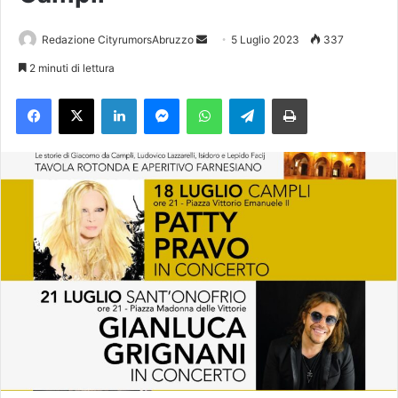
Redazione CityrumorsAbruzzo
I
5 Luglio 2023
337
n
2 minuti di lettura
v
Facebook
X
LinkedIn
Messenger
WhatsApp
Telegram
Stampa
i
a
u
n
'
e
m
a
i
l