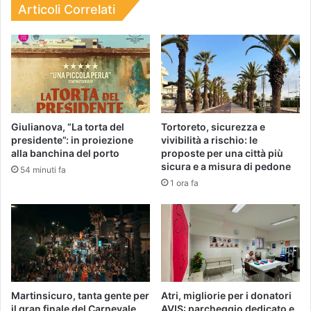
Articoli Correlati
Giulianova, “La torta del
Tortoreto, sicurezza e
presidente”: in proiezione
vivibilità a rischio: le
alla banchina del porto
proposte per una città più
sicura e a misura di pedone
54 minuti fa
1 ora fa
Martinsicuro, tanta gente per
Atri, migliorie per i donatori
il gran finale del Carnevale
AVIS: parcheggio dedicato e