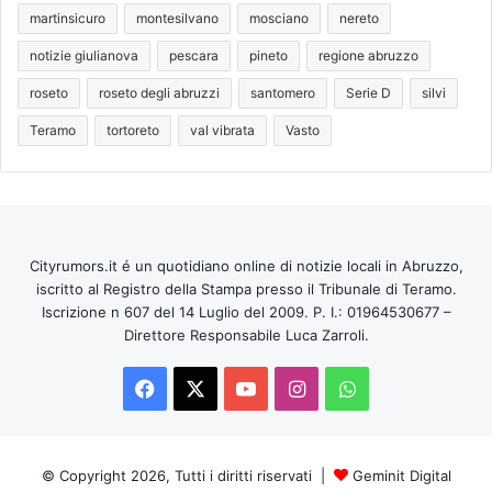
martinsicuro
montesilvano
mosciano
nereto
notizie giulianova
pescara
pineto
regione abruzzo
roseto
roseto degli abruzzi
santomero
Serie D
silvi
Teramo
tortoreto
val vibrata
Vasto
Cityrumors.it é un quotidiano online di notizie locali in Abruzzo,
iscritto al Registro della Stampa presso il Tribunale di Teramo.
Iscrizione n 607 del 14 Luglio del 2009. P. I.: 01964530677 –
Direttore Responsabile Luca Zarroli.
Facebook
X
You
Instagram
WhatsApp
Tube
© Copyright 2026, Tutti i diritti riservati |
Geminit Digital