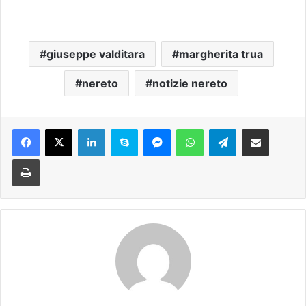
giuseppe valditara
margherita trua
nereto
notizie nereto
Facebook
X
LinkedIn
Skype
Messenger
WhatsApp
Telegram
Condividi via mail
Stampa