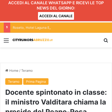
ACCEDI AL CANALE WHATSAPP E RICEVI LE TOP
NEWS DEL GIORNO:
ACCEDI AL CANALE
Roseto, Hotel Laguna Blu, Romani (Lega): il Comune approfondisca la vicenda
Menu
C
Home
/
Teramo
Teramo
Prima Pagina
Docente spintonato in classe:
il ministro Valditara chiama la
preside del Peano-Rosa