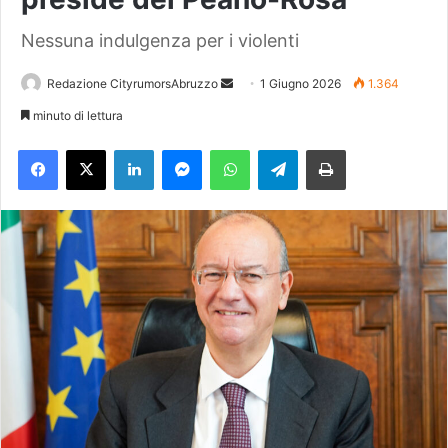
Nessuna indulgenza per i violenti
Redazione CityrumorsAbruzzo
I
1 Giugno 2026
1.364
n
minuto di lettura
v
Facebook
X
LinkedIn
Messenger
WhatsApp
Telegram
Stampa
i
a
u
n
'
e
m
a
i
l