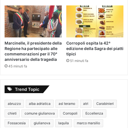
Marcinelle, il presidente della
Corropoli ospita la 42ª
Regione ha partecipato alle
edizione della Sagra dei piatti
commemorazioni per il 70°
tipici
anniversario della tragedia
51 minuti fa
45 minuti fa
Trend Topic
abruzzo
alba adriatica
asl teramo
atri
Carabinieri
chieti
comune giulianova
Corropoli
Eccellenza
Fossacesia
giulianova
laquila
marco marsilio