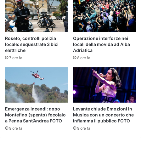
Roseto, controlli polizia
Operazione interforze nei
locale: sequestrate 3 bici
locali della movida ad Alba
elettriche
Adriatica
7 ore fa
8 ore fa
Emergenza incendi: dopo
Levante chiude Emozioni in
Montefino (spento) focolaio
Musica con un concerto che
a Penna Sant’Andrea FOTO
infiamma il pubblico FOTO
9 ore fa
9 ore fa