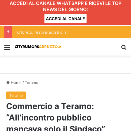
ACCEDI AL CANALE WHATSAPP E RICEVI LE TOP
NEWS DEL GIORNO:
ACCEDI AL CANALE
Tortoreto, festival artisti di strada: scattano limitazioni nella zona centrale del lungomare
Menu
C
Home
/
Teramo
Teramo
Commercio a Teramo:
“All’incontro pubblico
mancava solo il Sindaco”