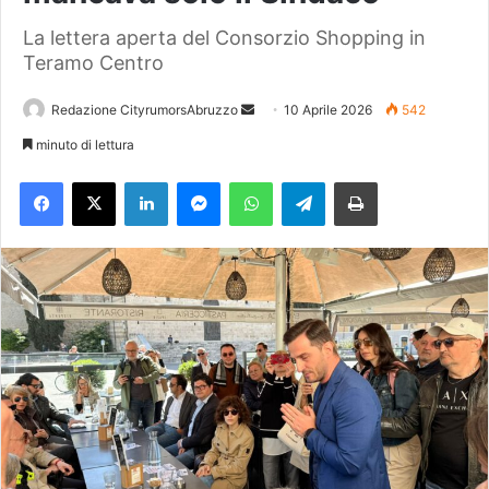
La lettera aperta del Consorzio Shopping in
Teramo Centro
Redazione CityrumorsAbruzzo
I
10 Aprile 2026
542
n
minuto di lettura
v
Facebook
X
LinkedIn
Messenger
WhatsApp
Telegram
Stampa
i
a
u
n
'
e
m
a
i
l