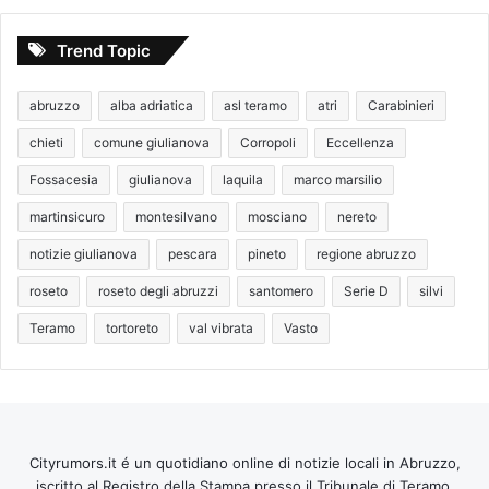
Trend Topic
abruzzo
alba adriatica
asl teramo
atri
Carabinieri
chieti
comune giulianova
Corropoli
Eccellenza
Fossacesia
giulianova
laquila
marco marsilio
martinsicuro
montesilvano
mosciano
nereto
notizie giulianova
pescara
pineto
regione abruzzo
roseto
roseto degli abruzzi
santomero
Serie D
silvi
Teramo
tortoreto
val vibrata
Vasto
Cityrumors.it é un quotidiano online di notizie locali in Abruzzo,
iscritto al Registro della Stampa presso il Tribunale di Teramo.