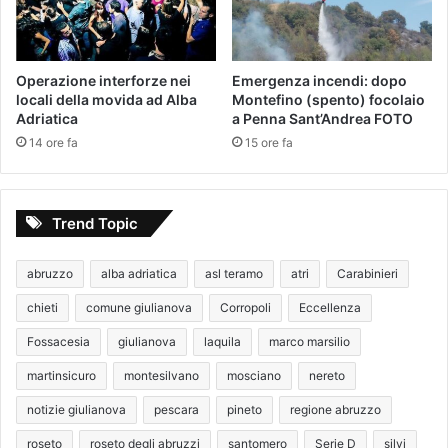
Operazione interforze nei
Emergenza incendi: dopo
locali della movida ad Alba
Montefino (spento) focolaio
Adriatica
a Penna Sant’Andrea FOTO
14 ore fa
15 ore fa
Trend Topic
abruzzo
alba adriatica
asl teramo
atri
Carabinieri
chieti
comune giulianova
Corropoli
Eccellenza
Fossacesia
giulianova
laquila
marco marsilio
martinsicuro
montesilvano
mosciano
nereto
notizie giulianova
pescara
pineto
regione abruzzo
roseto
roseto degli abruzzi
santomero
Serie D
silvi