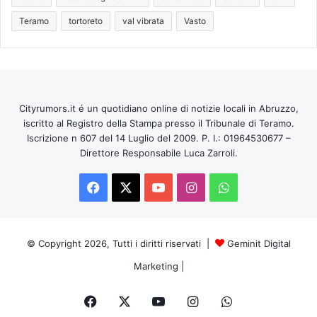
Teramo
tortoreto
val vibrata
Vasto
Cityrumors.it é un quotidiano online di notizie locali in Abruzzo,
iscritto al Registro della Stampa presso il Tribunale di Teramo.
Iscrizione n 607 del 14 Luglio del 2009. P. I.: 01964530677 –
Direttore Responsabile Luca Zarroli.
Facebook
X
You
Instagram
WhatsApp
Tube
© Copyright 2026, Tutti i diritti riservati |
Geminit Digital
Marketing
|
Facebook
X
You
Instagram
WhatsApp