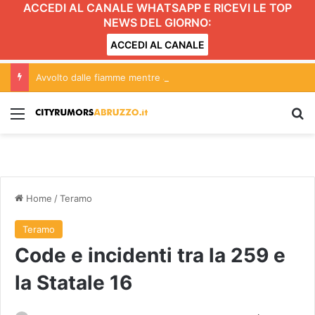
ACCEDI AL CANALE WHATSAPP E RICEVI LE TOP
NEWS DEL GIORNO:
ACCEDI AL CANALE
Avvolto dalle fiamme mentre accende il barbecue
Menu
C
Home
/
Teramo
Teramo
Code e incidenti tra la 259 e
la Statale 16