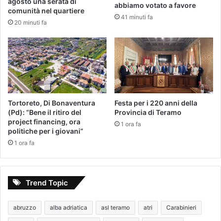
agosto una serata di
abbiamo votato a favore
comunità nel quartiere
41 minuti fa
20 minuti fa
Tortoreto, Di Bonaventura
Festa per i 220 anni della
(Pd): “Bene il ritiro del
Provincia di Teramo
project financing, ora
1 ora fa
politiche per i giovani”
1 ora fa
Trend Topic
abruzzo
alba adriatica
asl teramo
atri
Carabinieri