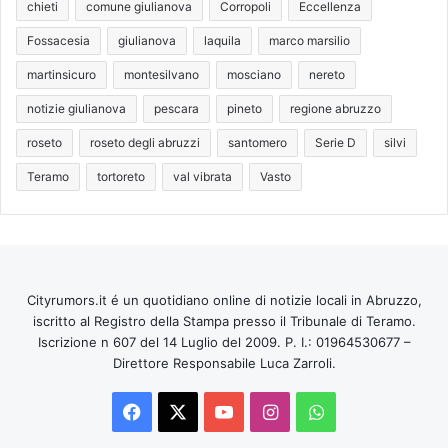
chieti
comune giulianova
Corropoli
Eccellenza
Fossacesia
giulianova
laquila
marco marsilio
martinsicuro
montesilvano
mosciano
nereto
notizie giulianova
pescara
pineto
regione abruzzo
roseto
roseto degli abruzzi
santomero
Serie D
silvi
Teramo
tortoreto
val vibrata
Vasto
Cityrumors.it é un quotidiano online di notizie locali in Abruzzo,
iscritto al Registro della Stampa presso il Tribunale di Teramo.
Iscrizione n 607 del 14 Luglio del 2009. P. I.: 01964530677 –
Direttore Responsabile Luca Zarroli.
Facebook
X
You
Instagram
WhatsApp