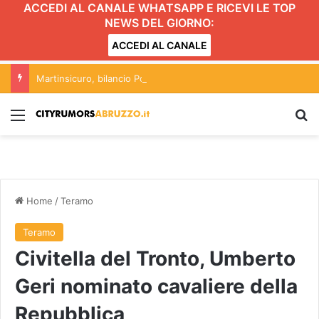
ACCEDI AL CANALE WHATSAPP E RICEVI LE TOP
NEWS DEL GIORNO:
ACCEDI AL CANALE
Martinsicuro, bilancio Poliservice: ecco perché abbiamo votato a favore
Menu
C
Home
/
Teramo
Teramo
Civitella del Tronto, Umberto
Geri nominato cavaliere della
Repubblica