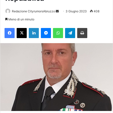
Redazione CityrumorsAbruzzo
I
3 Giugno 2023
408
n
Meno di un minuto
v
Facebook
X
LinkedIn
Messenger
WhatsApp
Telegram
Stampa
i
a
u
n
'
e
m
a
i
l