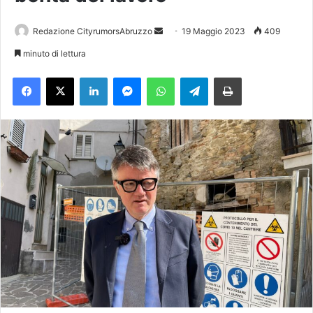
Redazione CityrumorsAbruzzo
I
19 Maggio 2023
409
n
minuto di lettura
v
Facebook
X
LinkedIn
Messenger
WhatsApp
Telegram
Stampa
i
a
u
n
'
e
m
a
i
l