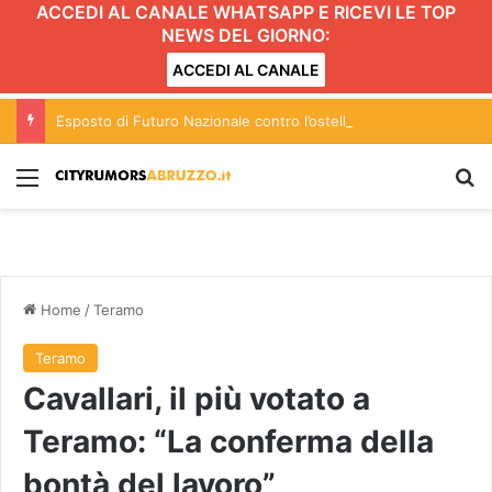
ACCEDI AL CANALE WHATSAPP E RICEVI LE TOP
NEWS DEL GIORNO:
ACCEDI AL CANALE
Esposto di Futuro Nazionale contro l’ostello per migranti vittime di caporalato a Pescara
Menu
C
Home
/
Teramo
Teramo
Cavallari, il più votato a
Teramo: “La conferma della
bontà del lavoro”