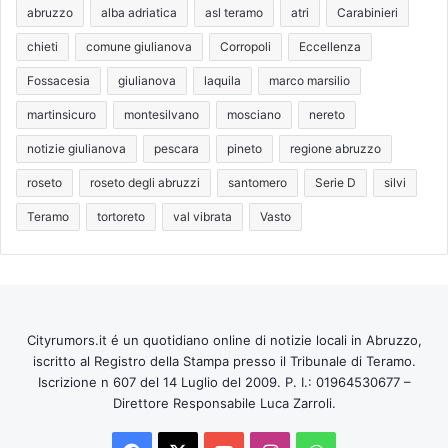
abruzzo
alba adriatica
asl teramo
atri
Carabinieri
chieti
comune giulianova
Corropoli
Eccellenza
Fossacesia
giulianova
laquila
marco marsilio
martinsicuro
montesilvano
mosciano
nereto
notizie giulianova
pescara
pineto
regione abruzzo
roseto
roseto degli abruzzi
santomero
Serie D
silvi
Teramo
tortoreto
val vibrata
Vasto
Cityrumors.it é un quotidiano online di notizie locali in Abruzzo,
iscritto al Registro della Stampa presso il Tribunale di Teramo.
Iscrizione n 607 del 14 Luglio del 2009. P. I.: 01964530677 –
Direttore Responsabile Luca Zarroli.