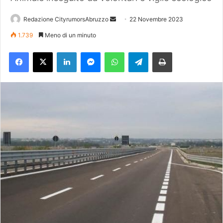
Redazione CityrumorsAbruzzo
I
22 Novembre 2023
n
1.739
Meno di un minuto
v
Facebook
X
LinkedIn
Messenger
WhatsApp
Telegram
Stampa
i
a
u
n
'
e
m
a
i
l