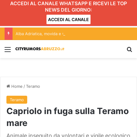
ACCEDI AL CANALE WHATSAPP E RICEVI LE TOP
NEWS DEL GIORNO:
ACCEDI AL CANALE
Alba Adriatica, movida e Gattopardo: conferenza aperta alle forze politiche. L’incontro
Menu
C
Home
/
Teramo
Teramo
Capriolo in fuga sulla Teramo
mare
Animale inseguito da volontari e vigile ecologico