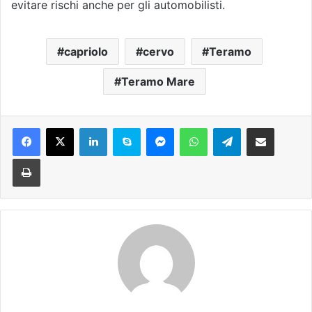
evitare rischi anche per gli automobilisti.
capriolo
cervo
Teramo
Teramo Mare
Facebook
X
LinkedIn
Skype
Messenger
WhatsApp
Telegram
Condividi via mail
Stampa