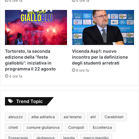
4 ore fa
4 ore fa
Tortoreto, la seconda
Vicenda Asp1: nuovo
edizione della “festa
incontro per la definizione
gialloblù”: iniziativa in
degli studenti arretrati
programma il 22 agosto
6 ore fa
4 ore fa
Trend Topic
abruzzo
alba adriatica
asl teramo
atri
Carabinieri
chieti
comune giulianova
Corropoli
Eccellenza
Fossacesia
giulianova
laquila
marco marsilio