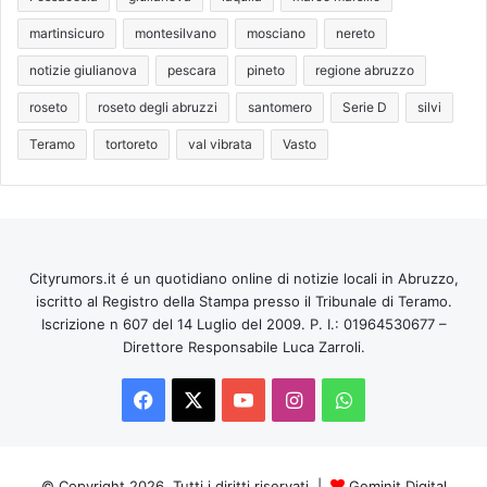
martinsicuro
montesilvano
mosciano
nereto
notizie giulianova
pescara
pineto
regione abruzzo
roseto
roseto degli abruzzi
santomero
Serie D
silvi
Teramo
tortoreto
val vibrata
Vasto
Cityrumors.it é un quotidiano online di notizie locali in Abruzzo,
iscritto al Registro della Stampa presso il Tribunale di Teramo.
Iscrizione n 607 del 14 Luglio del 2009. P. I.: 01964530677 –
Direttore Responsabile Luca Zarroli.
Facebook
X
You
Instagram
WhatsApp
Tube
© Copyright 2026, Tutti i diritti riservati |
Geminit Digital