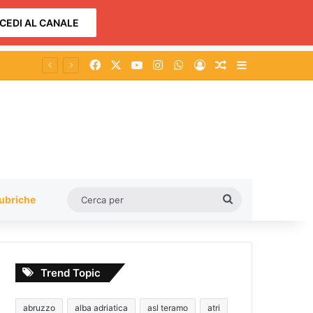
CEDI AL CANALE
Facebook
X
You Tube
Instagram
WhatsApp
Accedi
Un articolo a c
Barra lateral
a
Cerca
ubriche
per
Trend Topic
abruzzo
alba adriatica
asl teramo
atri