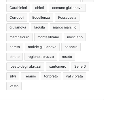
Carabinieri
chieti
comune giulianova
Corropoli
Eccellenza
Fossacesia
giulianova
laquila
marco marsilio
martinsicuro
montesilvano
mosciano
nereto
notizie giulianova
pescara
pineto
regione abruzzo
roseto
roseto degli abruzzi
santomero
Serie D
silvi
Teramo
tortoreto
val vibrata
Vasto