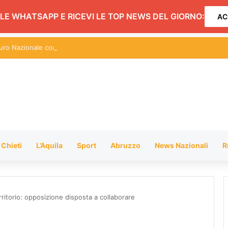
LE WHATSAPP E RICEVI LE TOP NEWS DEL GIORNO:
AC
ro Nazionale contro l’ostello per migranti vittime di caporalato a Pescar
Chieti
L’Aquila
Sport
Abruzzo
News Nazionali
R
rritorio: opposizione disposta a collaborare