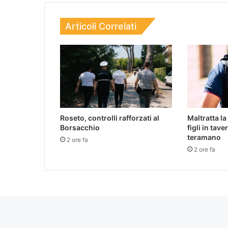
Articoli Correlati
Roseto, controlli rafforzati al
Maltratta la
Borsacchio
figli in tav
teramano
2 ore fa
2 ore fa