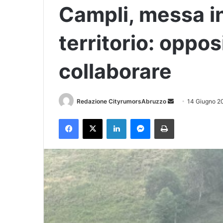
Campli, messa in
territorio: oppo
collaborare
Redazione CityrumorsAbruzzo
I
14 Giugno 2
n
Facebook
X
LinkedIn
Messenger
Stampa
v
i
a
u
n
'
e
m
a