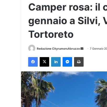
Camper rosa: il 
gennaio a Silvi, 
Tortoreto
Redazione CityrumorsAbruzzo
I
7 Gennaio 2
n
Facebook
X
LinkedIn
Messenger
Stampa
v
i
a
u
n
'
e
m
a