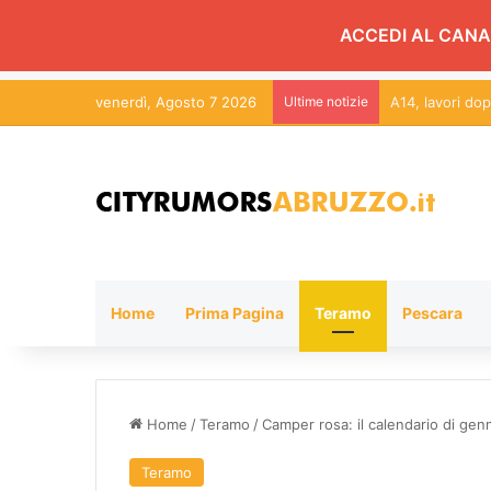
ACCEDI AL CANA
venerdì, Agosto 7 2026
Ultime notizie
Roseto, “sulle
Home
Prima Pagina
Teramo
Pescara
Home
/
Teramo
/
Camper rosa: il calendario di genna
Teramo