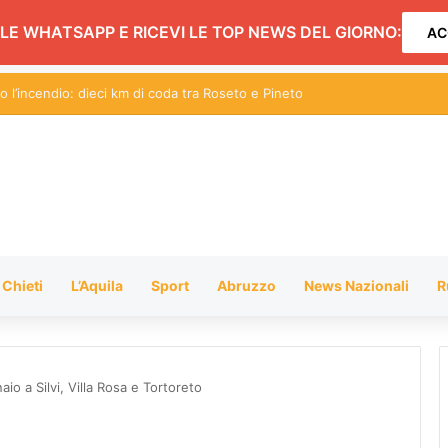
LE WHATSAPP E RICEVI LE TOP NEWS DEL GIORNO:
AC
 strade di Rosburgo” esposizione statica di auto, moto e pullman storici
Chieti
L’Aquila
Sport
Abruzzo
News Nazionali
R
io a Silvi, Villa Rosa e Tortoreto