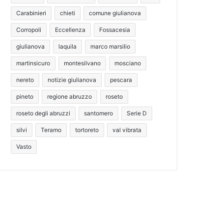
Carabinieri
chieti
comune giulianova
Corropoli
Eccellenza
Fossacesia
giulianova
laquila
marco marsilio
martinsicuro
montesilvano
mosciano
nereto
notizie giulianova
pescara
pineto
regione abruzzo
roseto
roseto degli abruzzi
santomero
Serie D
silvi
Teramo
tortoreto
val vibrata
Vasto