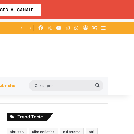
CEDI AL CANALE
Facebook
X
You Tube
Instagram
WhatsApp
Accedi
Un articolo a c
Barra lateral
Cerca
ubriche
per
Trend Topic
abruzzo
alba adriatica
asl teramo
atri