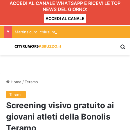
ACCEDI AL CANALE WHATSAPP E RICEVI LE TOP
NEWS DEL GIORNO:
ACCEDI AL CANALE
Martinsicuro, chiusura dei negozi alimentari del centro entro le 20.30: l’ordinanza
Menu
C
Home
/
Teramo
Teramo
Screening visivo gratuito ai
giovani atleti della Bonolis
Teramo