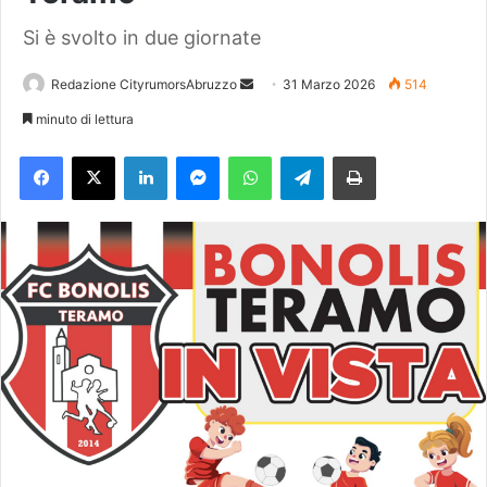
Si è svolto in due giornate
Redazione CityrumorsAbruzzo
I
31 Marzo 2026
514
n
minuto di lettura
v
Facebook
X
LinkedIn
Messenger
WhatsApp
Telegram
Stampa
i
a
u
n
'
e
m
a
i
l