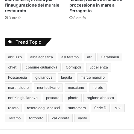
l’inaugurazione del murale
processione in mare a
restaurato
Ferragosto
3 ore fa
8 ore fa
Trend Topic
abruzzo
alba adriatica
asl teramo
atri
Carabinieri
chieti
comune giulianova
Corropoli
Eccellenza
Fossacesia
giulianova
laquila
marco marsilio
martinsicuro
montesilvano
mosciano
nereto
notizie giulianova
pescara
pineto
regione abruzzo
roseto
roseto degli abruzzi
santomero
Serie D
silvi
Teramo
tortoreto
val vibrata
Vasto