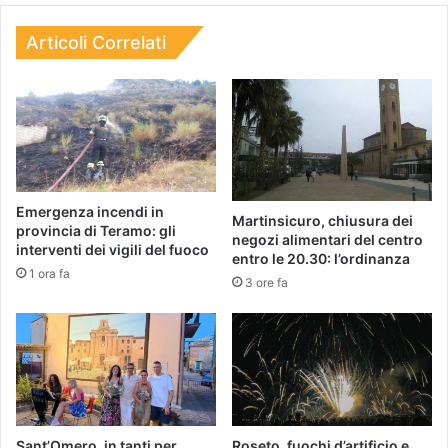
Articoli Correlati
Emergenza incendi in
Martinsicuro, chiusura dei
provincia di Teramo: gli
negozi alimentari del centro
interventi dei vigili del fuoco
entro le 20.30: l’ordinanza
1 ora fa
3 ore fa
Sant’Omero, in tanti per
Roseto, fuochi d’artificio e