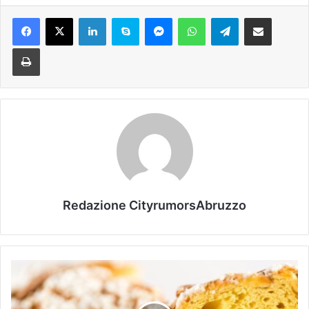
Facebook
X
LinkedIn
Skype
Messenger
WhatsApp
Telegram
Condividi via mail
Stampa
Redazione CityrumorsAbruzzo