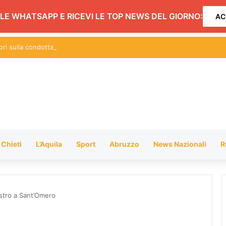
LE WHATSAPP E RICEVI LE TOP NEWS DEL GIORNO:
AC
vori sulla condotta adduttrice a Teramo: ecco dove potrebbe mancare l’a
Chieti
L’Aquila
Sport
Abruzzo
News Nazionali
R
stro a Sant’Omero