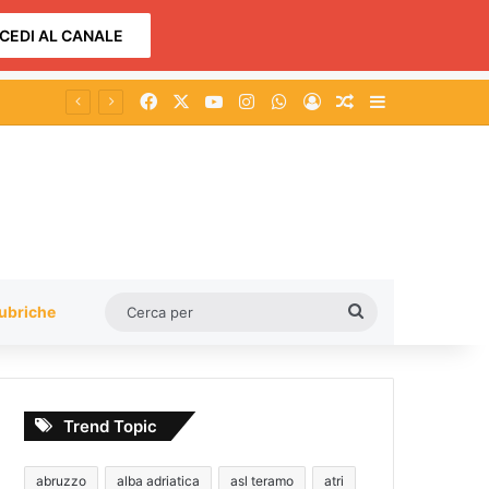
CEDI AL CANALE
Facebook
X
You Tube
Instagram
WhatsApp
Accedi
Un articolo a c
Barra lateral
cqua
Cerca
ubriche
per
Trend Topic
abruzzo
alba adriatica
asl teramo
atri