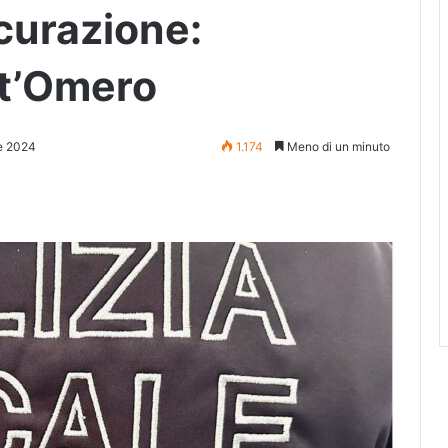
curazione:
nt’Omero
e 2024
1.174
Meno di un minuto