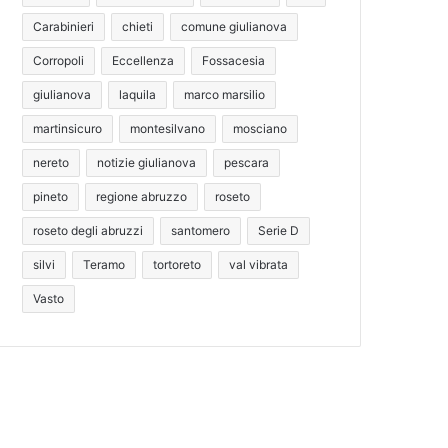
Carabinieri
chieti
comune giulianova
Corropoli
Eccellenza
Fossacesia
giulianova
laquila
marco marsilio
martinsicuro
montesilvano
mosciano
nereto
notizie giulianova
pescara
pineto
regione abruzzo
roseto
roseto degli abruzzi
santomero
Serie D
silvi
Teramo
tortoreto
val vibrata
Vasto