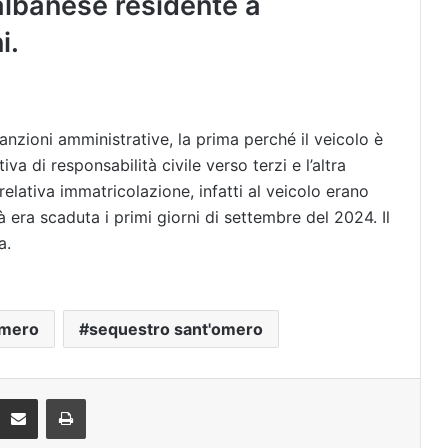
 albanese residente a
i.
anzioni amministrative, la prima perché il veicolo è
va di responsabilità civile verso terzi e l’altra
elativa immatricolazione, infatti al veicolo erano
à era scaduta i primi giorni di settembre del 2024. Il
a.
omero
sequestro sant'omero
Condividi via mail
Stampa