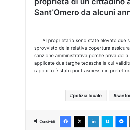
proprietà di un cittadino
Sant’Omero da alcuni ann
Al proprietario sono state elevate due s
sprovvisto della relativa copertura assicurati
sanzione amministrativa perché priva della r
applicate due targhe tedesche la cui validit
rapporto è stato poi trasmesso in prefettur
polizia locale
sant
Facebook
X
LinkedIn
Skype
Messenger
Condividi