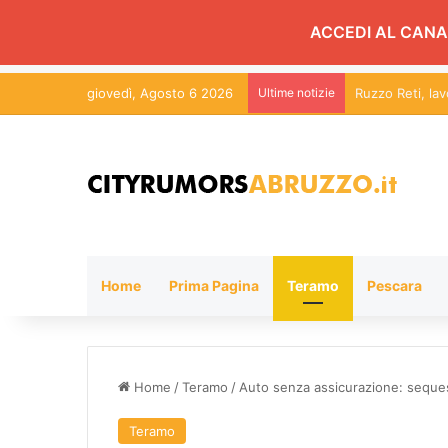
ACCEDI AL CANA
giovedì, Agosto 6 2026
Ultime notizie
Ruzzo Reti, la
Home
Prima Pagina
Teramo
Pescara
Home
/
Teramo
/
Auto senza assicurazione: seque
Teramo