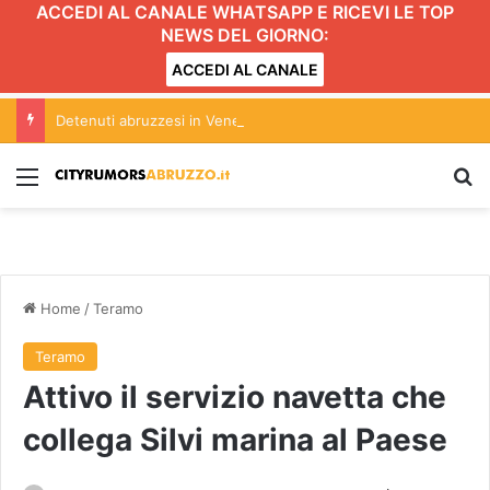
ACCEDI AL CANALE WHATSAPP E RICEVI LE TOP
NEWS DEL GIORNO:
ACCEDI AL CANALE
Detenuti abruzzesi in Venezuela: l’appello del presidente Marsilio
Menu
C
Home
/
Teramo
Teramo
Attivo il servizio navetta che
collega Silvi marina al Paese