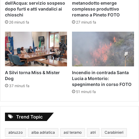
dell’Acqua: servizio sospeso
metanodotto emerge
dopo furti e atti vandalici ai
complesso produttivo
chioschi
romano a Pineto FOTO
26 minuti fa
27 minuti fa
A Silvi torna Miss & Mister
Incendio in contrada Santa
Dog
Lucia a Montorio:
spegnimento in corso FOTO
37 minuti fa
51 minuti fa
Trend Topic
abruzzo
alba adriatica
asl teramo
atri
Carabinieri