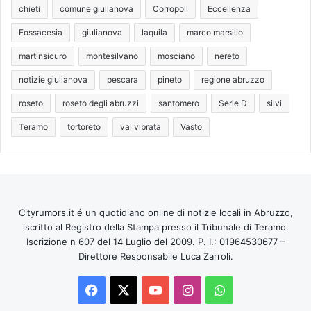
chieti
comune giulianova
Corropoli
Eccellenza
Fossacesia
giulianova
laquila
marco marsilio
martinsicuro
montesilvano
mosciano
nereto
notizie giulianova
pescara
pineto
regione abruzzo
roseto
roseto degli abruzzi
santomero
Serie D
silvi
Teramo
tortoreto
val vibrata
Vasto
Cityrumors.it é un quotidiano online di notizie locali in Abruzzo,
iscritto al Registro della Stampa presso il Tribunale di Teramo.
Iscrizione n 607 del 14 Luglio del 2009. P. I.: 01964530677 –
Direttore Responsabile Luca Zarroli.
Facebook
X
You
Instagram
WhatsApp