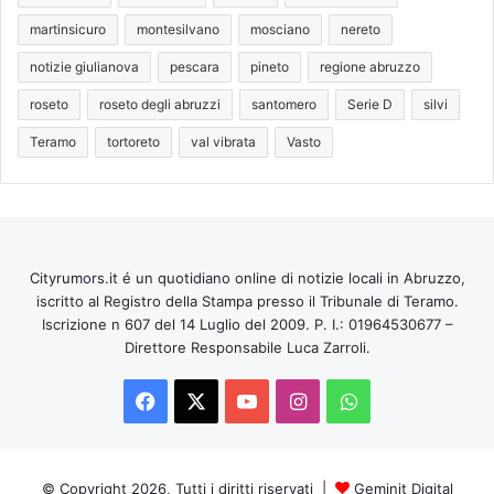
martinsicuro
montesilvano
mosciano
nereto
notizie giulianova
pescara
pineto
regione abruzzo
roseto
roseto degli abruzzi
santomero
Serie D
silvi
Teramo
tortoreto
val vibrata
Vasto
Cityrumors.it é un quotidiano online di notizie locali in Abruzzo,
iscritto al Registro della Stampa presso il Tribunale di Teramo.
Iscrizione n 607 del 14 Luglio del 2009. P. I.: 01964530677 –
Direttore Responsabile Luca Zarroli.
Facebook
X
You
Instagram
WhatsApp
Tube
© Copyright 2026, Tutti i diritti riservati |
Geminit Digital