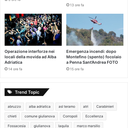
13 ore fa
Operazione interforze nei
Emergenza incendi: dopo
locali della movida ad Alba
Montefino (spento) focolaio
Adriatica
a Penna Sant’Andrea FOTO
14 ore fa
15 ore fa
Trend Topic
abruzzo
alba adriatica
asl teramo
atri
Carabinieri
chieti
comune giulianova
Corropoli
Eccellenza
Fossacesia
giulianova
laquila
marco marsilio