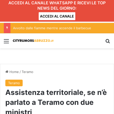
ACCEDI AL CANALE WHATSAPP E RICEVI LE TOP
NEWS DEL GIORNO:
ACCEDI AL CANALE
Avvolto dalle fiamme mentre accende il barbecue
Menu
C
Home
/
Teramo
Teramo
Assistenza territoriale, se n’è
parlato a Teramo con due
ministri