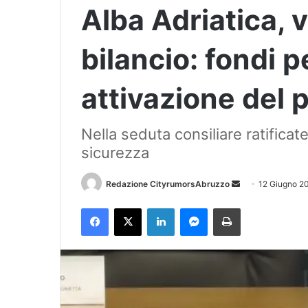
Alba Adriatica, v
bilancio: fondi p
attivazione del p
Nella seduta consiliare ratifica
sicurezza
Redazione CityrumorsAbruzzo
I
12 Giugno 2
n
Facebook
X
LinkedIn
Messenger
Stampa
v
i
a
u
n
'