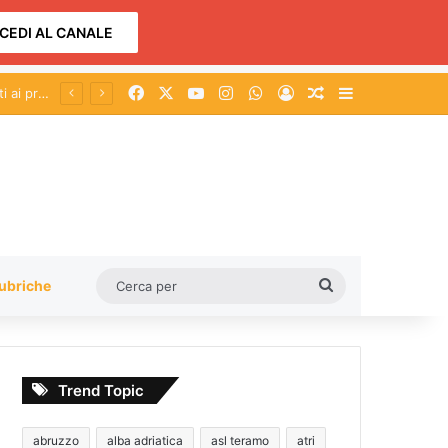
CEDI AL CANALE
Facebook
X
You Tube
Instagram
WhatsApp
Accedi
Un articolo a c
Barra lateral
Cerca
ubriche
per
Trend Topic
abruzzo
alba adriatica
asl teramo
atri