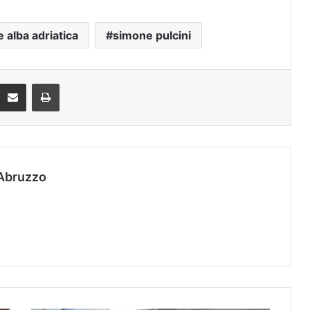
alba adriatica
simone pulcini
Condividi via mail
Stampa
Abruzzo