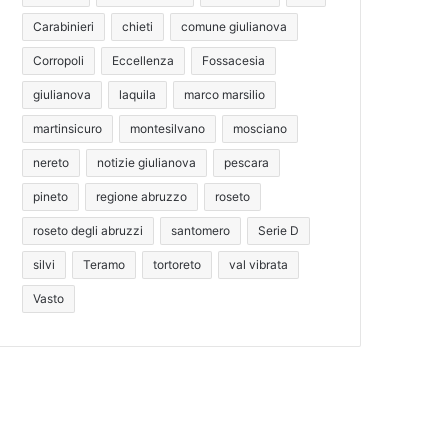
Carabinieri
chieti
comune giulianova
Corropoli
Eccellenza
Fossacesia
giulianova
laquila
marco marsilio
martinsicuro
montesilvano
mosciano
nereto
notizie giulianova
pescara
pineto
regione abruzzo
roseto
roseto degli abruzzi
santomero
Serie D
silvi
Teramo
tortoreto
val vibrata
Vasto