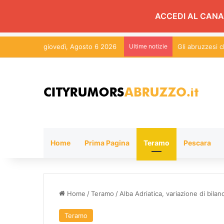
ACCEDI AL CANA
giovedì, Agosto 6 2026
Ultime notizie
Un milione e m
Home
Prima Pagina
Teramo
Pescara
Home
/
Teramo
/
Alba Adriatica, variazione di bilan
Teramo