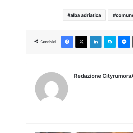
alba adriatica
comune 
Facebook
X
LinkedIn
Skype
Messenger
Condividi
Redazione Cityrumors