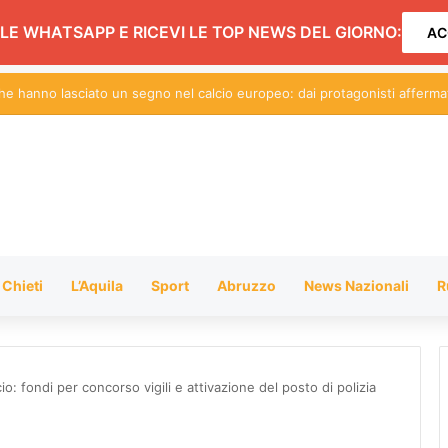
LE WHATSAPP E RICEVI LE TOP NEWS DEL GIORNO:
AC
ezzo di risorse a Teramo per manutenzioni e videosorveglianza
Chieti
L’Aquila
Sport
Abruzzo
News Nazionali
R
cio: fondi per concorso vigili e attivazione del posto di polizia