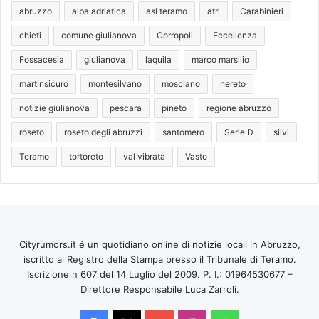
abruzzo
alba adriatica
asl teramo
atri
Carabinieri
chieti
comune giulianova
Corropoli
Eccellenza
Fossacesia
giulianova
laquila
marco marsilio
martinsicuro
montesilvano
mosciano
nereto
notizie giulianova
pescara
pineto
regione abruzzo
roseto
roseto degli abruzzi
santomero
Serie D
silvi
Teramo
tortoreto
val vibrata
Vasto
Cityrumors.it é un quotidiano online di notizie locali in Abruzzo,
iscritto al Registro della Stampa presso il Tribunale di Teramo.
Iscrizione n 607 del 14 Luglio del 2009. P. I.: 01964530677 –
Direttore Responsabile Luca Zarroli.