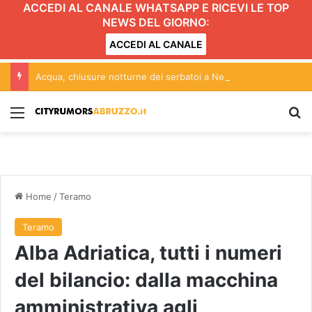
ACCEDI AL CANALE WHATSAPP E RICEVI LE TOP
NEWS DEL GIORNO:
ACCEDI AL CANALE
Acqua, chiusure notturne dei serbatoi a Nereto, Controguerra e Civitella del Tronto dal 9 al 16 agosto
Menu
C
Home
/
Teramo
Teramo
Alba Adriatica, tutti i numeri
del bilancio: dalla macchina
amministrativa agli