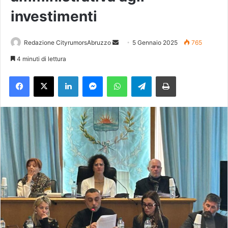
investimenti
Redazione CityrumorsAbruzzo
I
5 Gennaio 2025
765
n
4 minuti di lettura
v
Facebook
X
LinkedIn
Messenger
WhatsApp
Telegram
Stampa
i
a
u
n
'
e
m
a
i
l