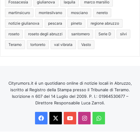
Fossacesia
giulianova
laquila
marco marsilio
martinsicuro
montesilvano
mosciano
nereto
notizie giulianova
pescara
pineto
regione abruzzo
roseto
roseto degli abruzzi
santomero
Serie D
silvi
Teramo
tortoreto
val vibrata
Vasto
Cityrumors.it é un quotidiano online di notizie locali in Abruzzo,
iscritto al Registro della Stampa presso il Tribunale di Teramo.
Iscrizione n 607 del 14 Luglio del 2009. P. I.: 01964530677 –
Direttore Responsabile Luca Zarroli.
Facebook
X
You
Instagram
WhatsApp
Tube