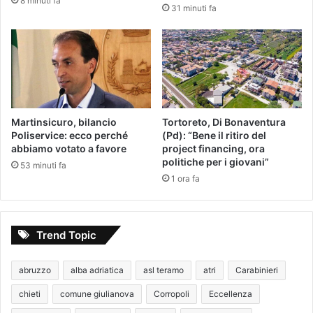
8 minuti fa
31 minuti fa
Martinsicuro, bilancio
Tortoreto, Di Bonaventura
Poliservice: ecco perché
(Pd): “Bene il ritiro del
abbiamo votato a favore
project financing, ora
politiche per i giovani”
53 minuti fa
1 ora fa
Trend Topic
abruzzo
alba adriatica
asl teramo
atri
Carabinieri
chieti
comune giulianova
Corropoli
Eccellenza