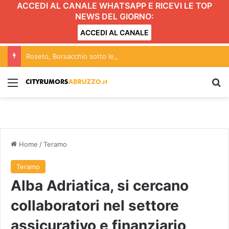
ACCEDI AL CANALE WHATSAPP E RICEVI LE TOP
NEWS DEL GIORNO:
ACCEDI AL CANALE
Roseto, Borsacchio sotto le Stelle di San Lorenzo: il 10 agosto una serata di comunità nel quartiere
Menu
C
Home
/
Teramo
Teramo
Alba Adriatica, si cercano
collaboratori nel settore
assicurativo e finanziario