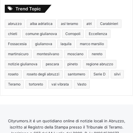
Trend Topic
abruzzo
alba adriatica
asl teramo
atri
Carabinieri
chieti
comune giulianova
Corropoli
Eccellenza
Fossacesia
giulianova
laquila
marco marsilio
martinsicuro
montesilvano
mosciano
nereto
notizie giulianova
pescara
pineto
regione abruzzo
roseto
roseto degli abruzzi
santomero
Serie D
silvi
Teramo
tortoreto
val vibrata
Vasto
Cityrumors.it é un quotidiano online di notizie locali in Abruzzo,
iscritto al Registro della Stampa presso il Tribunale di Teramo.