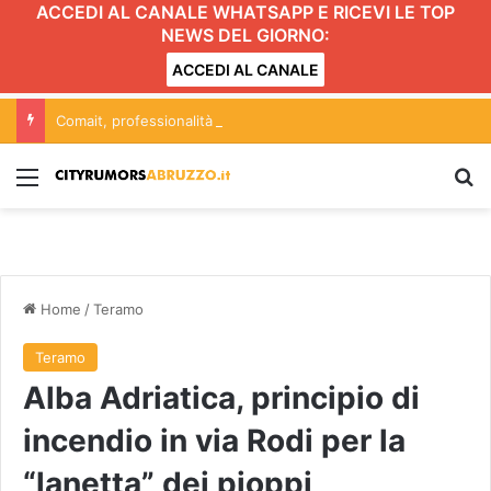
ACCEDI AL CANALE WHATSAPP E RICEVI LE TOP
NEWS DEL GIORNO:
ACCEDI AL CANALE
Comait, professionalità e serenità al servizio dei progetti
Menu
C
Home
/
Teramo
Teramo
Alba Adriatica, principio di
incendio in via Rodi per la
“lanetta” dei pioppi