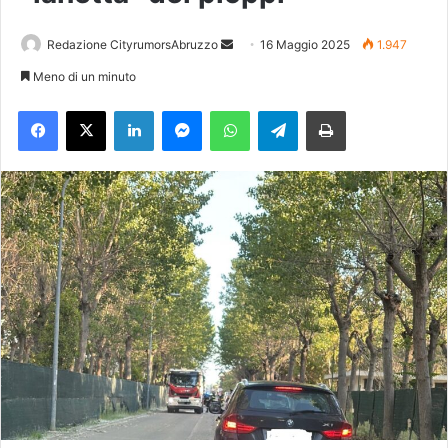
Redazione CityrumorsAbruzzo
I
16 Maggio 2025
1.947
n
Meno di un minuto
v
Facebook
X
LinkedIn
Messenger
WhatsApp
Telegram
Stampa
i
a
u
n
'
e
m
a
i
l