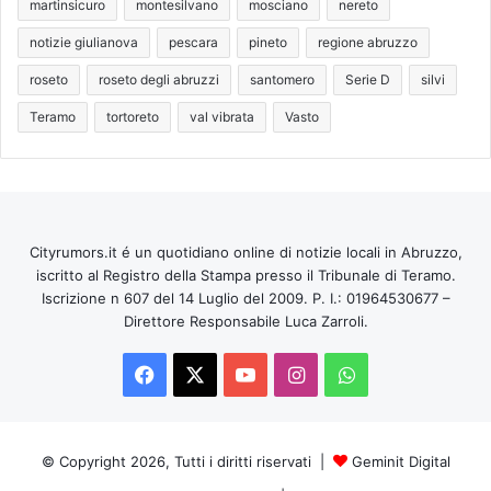
martinsicuro
montesilvano
mosciano
nereto
notizie giulianova
pescara
pineto
regione abruzzo
roseto
roseto degli abruzzi
santomero
Serie D
silvi
Teramo
tortoreto
val vibrata
Vasto
Cityrumors.it é un quotidiano online di notizie locali in Abruzzo,
iscritto al Registro della Stampa presso il Tribunale di Teramo.
Iscrizione n 607 del 14 Luglio del 2009. P. I.: 01964530677 –
Direttore Responsabile Luca Zarroli.
Facebook
X
You
Instagram
WhatsApp
Tube
© Copyright 2026, Tutti i diritti riservati |
Geminit Digital