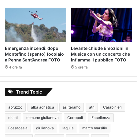
Emergenza incendi: dopo
Levante chiude Emozioni in
Montefino (spento) focolaio
Musica con un concerto che
a Penna Sant’Andrea FOTO
infiamma il pubblico FOTO
4 ore fa
5 ore fa
Trend Topic
abruzzo
alba adriatica
asl teramo
atri
Carabinieri
chieti
comune giulianova
Corropoli
Eccellenza
Fossacesia
giulianova
laquila
marco marsilio