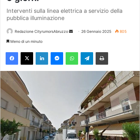
Interventi sulla linea elettrica a servizio della
pubblica illuminazione
Redazione CityrumorsAbruzzo
I
26 Gennaio 2025
805
n
Meno di un minuto
v
Facebook
X
LinkedIn
Messenger
WhatsApp
Telegram
Stampa
i
a
u
n
'
e
m
a
i
l