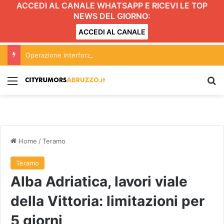
ACCEDI AL CANALE WHATSAPP E RICEVI LE TOP
NEWS DEL GIORNO:
ACCEDI AL CANALE
Operazione interforze nei locali della movida ad Alba Adriatica
Menu
C
Home
/
Teramo
Teramo
Alba Adriatica, lavori viale
della Vittoria: limitazioni per
5 giorni