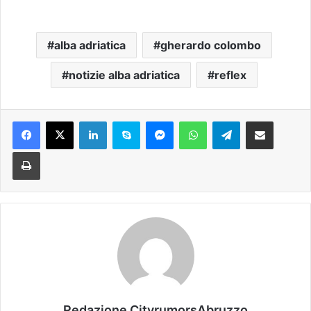
alba adriatica
gherardo colombo
notizie alba adriatica
reflex
Facebook
X
LinkedIn
Skype
Messenger
WhatsApp
Telegram
Condividi via mail
Stampa
Redazione CityrumorsAbruzzo