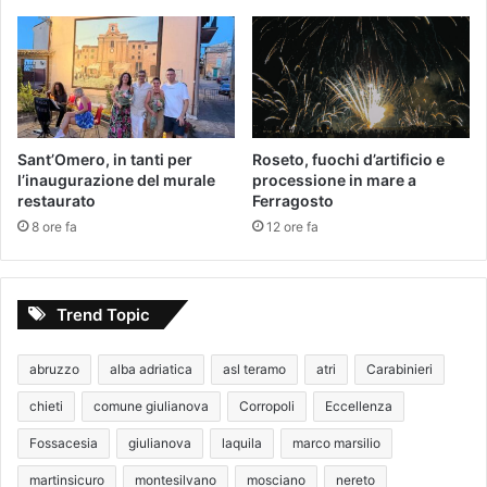
Sant’Omero, in tanti per
Roseto, fuochi d’artificio e
l’inaugurazione del murale
processione in mare a
restaurato
Ferragosto
8 ore fa
12 ore fa
Trend Topic
abruzzo
alba adriatica
asl teramo
atri
Carabinieri
chieti
comune giulianova
Corropoli
Eccellenza
Fossacesia
giulianova
laquila
marco marsilio
martinsicuro
montesilvano
mosciano
nereto