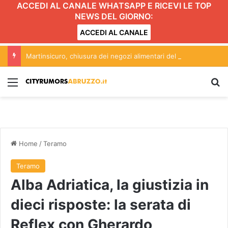
ACCEDI AL CANALE WHATSAPP E RICEVI LE TOP
NEWS DEL GIORNO:
ACCEDI AL CANALE
Martinsicuro, chiusura dei negozi alimentari del centro entro le 20.30: l’ordinanza
Menu
C
Home
/
Teramo
Teramo
Alba Adriatica, la giustizia in
dieci risposte: la serata di
Reflex con Gherardo