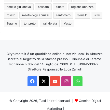
notizie giulianova
pescara
pineto
regione abruzzo
roseto
roseto degli abruzzi
santomero
Serie D
silvi
Teramo
tortoreto
val vibrata
Vasto
Cityrumors.it é un quotidiano online di notizie locali in Abruzzo,
iscritto al Registro della Stampa presso il Tribunale di Teramo.
Iscrizione n 607 del 14 Luglio del 2009. P. I.: 01964530677 –
Direttore Responsabile Luca Zarroli.
Facebook
X
You
Instagram
WhatsApp
Tube
© Copyright 2026, Tutti i diritti riservati |
Geminit Digital
Marketing
|