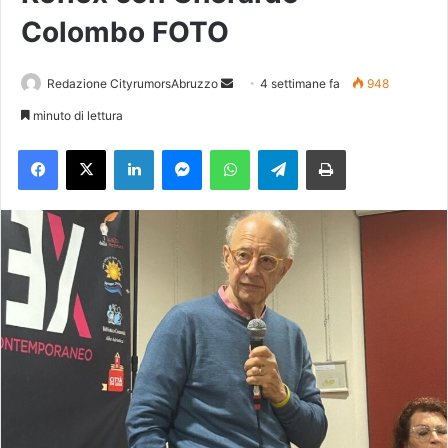
Colombo FOTO
Redazione CityrumorsAbruzzo
I
4 settimane fa
948
n
minuto di lettura
v
Facebook
X
LinkedIn
Messenger
WhatsApp
Telegram
Stampa
i
a
u
n
'
e
m
a
i
l