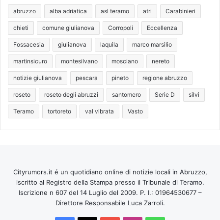
abruzzo
alba adriatica
asl teramo
atri
Carabinieri
chieti
comune giulianova
Corropoli
Eccellenza
Fossacesia
giulianova
laquila
marco marsilio
martinsicuro
montesilvano
mosciano
nereto
notizie giulianova
pescara
pineto
regione abruzzo
roseto
roseto degli abruzzi
santomero
Serie D
silvi
Teramo
tortoreto
val vibrata
Vasto
Cityrumors.it é un quotidiano online di notizie locali in Abruzzo,
iscritto al Registro della Stampa presso il Tribunale di Teramo.
Iscrizione n 607 del 14 Luglio del 2009. P. I.: 01964530677 –
Direttore Responsabile Luca Zarroli.