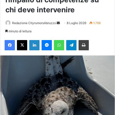
chi deve intervenire
Redazione CityrumorsAbruzzo
I
8 Luglio 2026
1.766
n
minuto di lettura
v
Facebook
X
LinkedIn
Messenger
WhatsApp
Telegram
Stampa
i
a
u
n
'
e
m
a
i
l