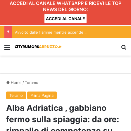
ACCEDI AL CANALE WHATSAPP E RICEVI LE TOP
NEWS DEL GIORNO:
ACCEDI AL CANALE
Avvolto dalle fiamme mentre accende il barbecue
Menu
C
Home
/
Teramo
Teramo
Prima Pagina
Alba Adriatica , gabbiano
fermo sulla spiaggia: da ore:
rimpallo di competenze su