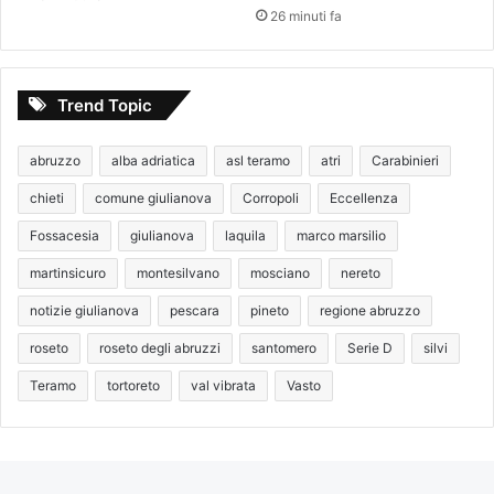
26 minuti fa
Trend Topic
abruzzo
alba adriatica
asl teramo
atri
Carabinieri
chieti
comune giulianova
Corropoli
Eccellenza
Fossacesia
giulianova
laquila
marco marsilio
martinsicuro
montesilvano
mosciano
nereto
notizie giulianova
pescara
pineto
regione abruzzo
roseto
roseto degli abruzzi
santomero
Serie D
silvi
Teramo
tortoreto
val vibrata
Vasto