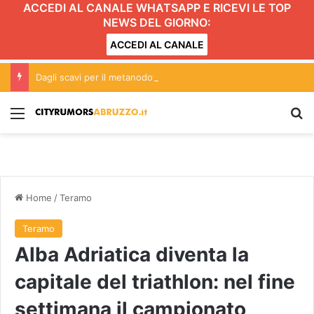
ACCEDI AL CANALE WHATSAPP E RICEVI LE TOP
NEWS DEL GIORNO:
ACCEDI AL CANALE
Dagli scavi per il metanodotto emerge complesso produttivo romano a Pineto FOTO
Menu
C
Home
/
Teramo
Teramo
Alba Adriatica diventa la
capitale del triathlon: nel fine
settimana il campionato