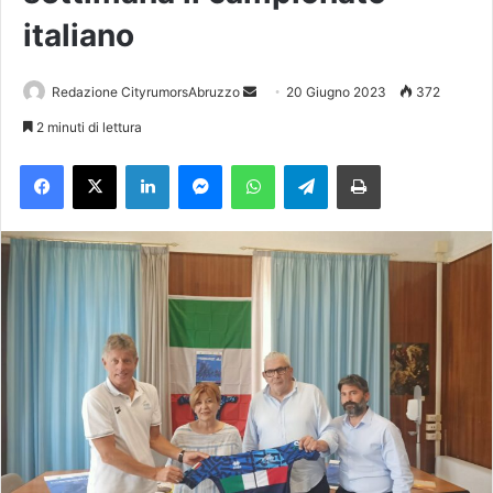
italiano
Redazione CityrumorsAbruzzo
I
20 Giugno 2023
372
n
2 minuti di lettura
v
Facebook
X
LinkedIn
Messenger
WhatsApp
Telegram
Stampa
i
a
u
n
'
e
m
a
i
l