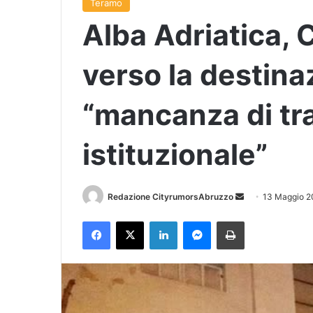
Teramo
Alba Adriatica,
verso la destina
“mancanza di tr
istituzionale”
Redazione CityrumorsAbruzzo
I
13 Maggio 2
n
Facebook
X
LinkedIn
Messenger
Stampa
v
i
a
u
n