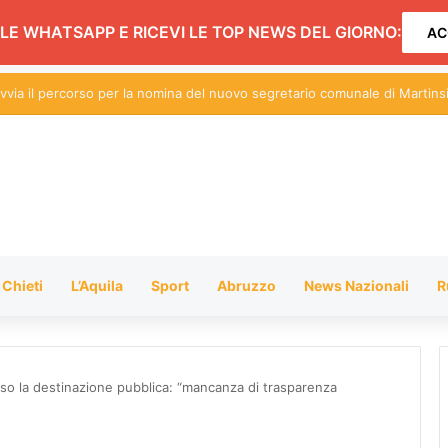
LE WHATSAPP E RICEVI LE TOP NEWS DEL GIORNO:
AC
ido Comunali: approvato l’atto di indirizzo per l’anno educativo 2026/2027
Chieti
L’Aquila
Sport
Abruzzo
News Nazionali
R
rso la destinazione pubblica: “mancanza di trasparenza