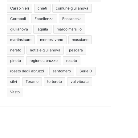
Carabinieri
chieti
comune giulianova
Corropoli
Eccellenza
Fossacesia
giulianova
laquila
marco marsilio
martinsicuro
montesilvano
mosciano
nereto
notizie giulianova
pescara
pineto
regione abruzzo
roseto
roseto degli abruzzi
santomero
Serie D
silvi
Teramo
tortoreto
val vibrata
Vasto