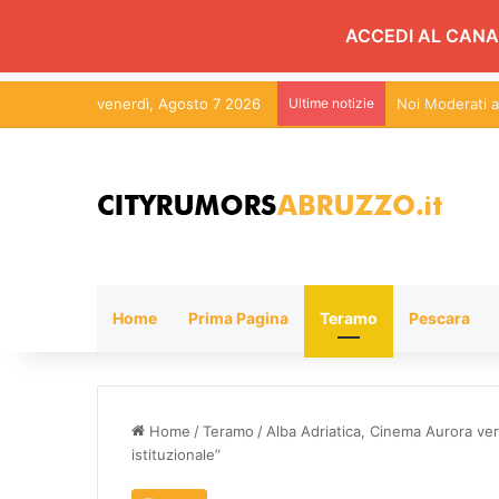
ACCEDI AL CANA
venerdì, Agosto 7 2026
Ultime notizie
Chieti, Asili N
Home
Prima Pagina
Teramo
Pescara
Home
/
Teramo
/
Alba Adriatica, Cinema Aurora ve
istituzionale”