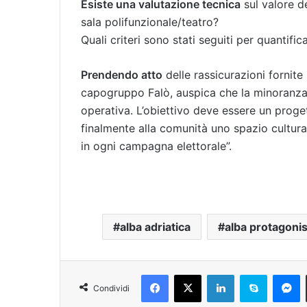
Esiste una valutazione tecnica
sul valore de
sala polifunzionale/teatro?
Quali criteri sono stati seguiti per quantifi
Prendendo atto
delle rassicurazioni fornite
capogruppo Falò, auspica che la minoranza
operativa. L’obiettivo deve essere un proget
finalmente alla comunità uno spazio cultur
in ogni campagna elettorale”.
alba adriatica
alba protagonis
Facebook
X
LinkedIn
Skype
Messenger
Condividi