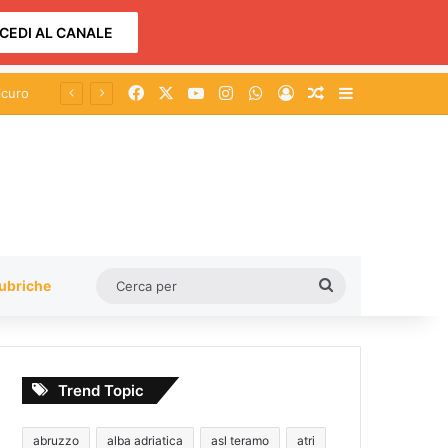
CEDI AL CANALE
Facebook
X
You Tube
Instagram
WhatsApp
Accedi
Un articolo a c
Barra lateral
Cerca
ubriche
per
Trend Topic
abruzzo
alba adriatica
asl teramo
atri