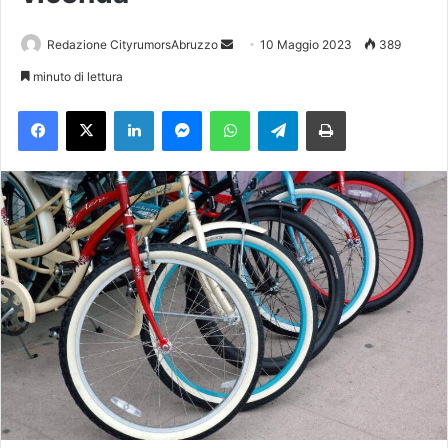
Redazione CityrumorsAbruzzo
I
10 Maggio 2023
389
n
minuto di lettura
v
Facebook
X
LinkedIn
Messenger
WhatsApp
Telegram
Stampa
i
a
u
n
'
e
m
a
i
l