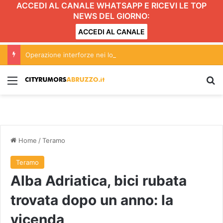
ACCEDI AL CANALE WHATSAPP E RICEVI LE TOP
NEWS DEL GIORNO:
ACCEDI AL CANALE
Operazione interforze nei locali della movida ad Alba Adriatica
Menu
C
Home
/
Teramo
Teramo
Alba Adriatica, bici rubata
trovata dopo un anno: la
vicenda