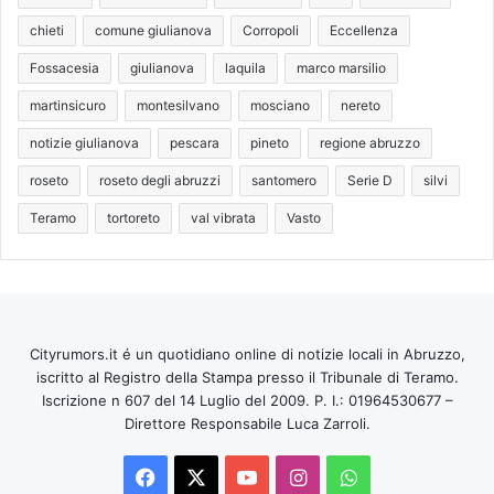
chieti
comune giulianova
Corropoli
Eccellenza
Fossacesia
giulianova
laquila
marco marsilio
martinsicuro
montesilvano
mosciano
nereto
notizie giulianova
pescara
pineto
regione abruzzo
roseto
roseto degli abruzzi
santomero
Serie D
silvi
Teramo
tortoreto
val vibrata
Vasto
Cityrumors.it é un quotidiano online di notizie locali in Abruzzo,
iscritto al Registro della Stampa presso il Tribunale di Teramo.
Iscrizione n 607 del 14 Luglio del 2009. P. I.: 01964530677 –
Direttore Responsabile Luca Zarroli.
Facebook
X
You
Instagram
WhatsApp