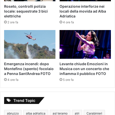
Roseto, controlli polizia
Operazione interforze nei
locale: sequestrate 3 bici
locali della movida ad Alba
elettriche
Adriatica
2 ore fa
4 ore fa
Emergenza incendi: dopo
Levante chiude Emozioni in
Montefino (spento) focolaio
Musica con un concerto che
a Penna Sant’Andrea FOTO
infiamma il pubblico FOTO
4 ore fa
5 ore fa
Trend Topic
abruzzo
alba adriatica
asl teramo
atri
Carabinieri