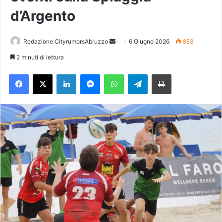
d’Argento
Redazione CityrumorsAbruzzo
I
6 Giugno 2026
853
n
2 minuti di lettura
v
Facebook
X
LinkedIn
Messenger
WhatsApp
Telegram
Stampa
i
a
u
n
'
e
m
a
i
l