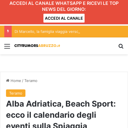
ACCEDI AL CANALE WHATSAPP E RICEVI LE TOP
NEWS DEL GIORNO:
ACCEDI AL CANALE
Di Marcello, la famiglia viaggia verso il Nepal
Menu
C
Home
/
Teramo
Teramo
Alba Adriatica, Beach Sport:
ecco il calendario degli
eventi sulla Spiaggia