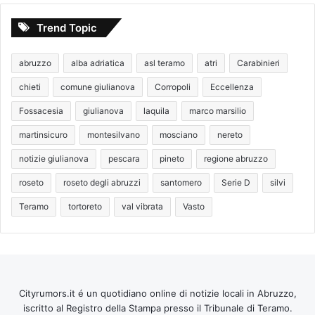
Trend Topic
abruzzo
alba adriatica
asl teramo
atri
Carabinieri
chieti
comune giulianova
Corropoli
Eccellenza
Fossacesia
giulianova
laquila
marco marsilio
martinsicuro
montesilvano
mosciano
nereto
notizie giulianova
pescara
pineto
regione abruzzo
roseto
roseto degli abruzzi
santomero
Serie D
silvi
Teramo
tortoreto
val vibrata
Vasto
Cityrumors.it é un quotidiano online di notizie locali in Abruzzo,
iscritto al Registro della Stampa presso il Tribunale di Teramo.