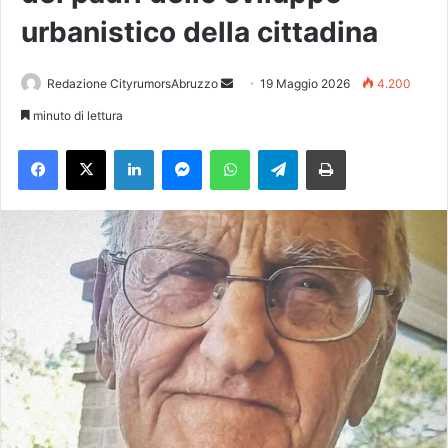
urbanistico della cittadina
Redazione CityrumorsAbruzzo
I
19 Maggio 2026
4.200
n
minuto di lettura
v
Facebook
X
LinkedIn
Messenger
WhatsApp
Telegram
Stampa
i
a
u
n
'
e
m
a
i
l