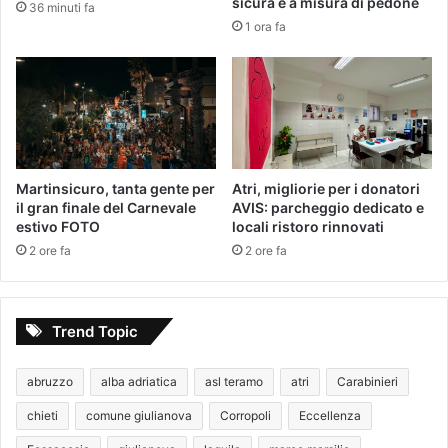
sicura e a misura di pedone
36 minuti fa
1 ora fa
Martinsicuro, tanta gente per
Atri, migliorie per i donatori
il gran finale del Carnevale
AVIS: parcheggio dedicato e
estivo FOTO
locali ristoro rinnovati
2 ore fa
2 ore fa
Trend Topic
abruzzo
alba adriatica
asl teramo
atri
Carabinieri
chieti
comune giulianova
Corropoli
Eccellenza