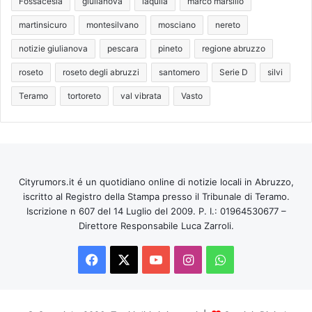
Fossacesia
giulianova
laquila
marco marsilio
martinsicuro
montesilvano
mosciano
nereto
notizie giulianova
pescara
pineto
regione abruzzo
roseto
roseto degli abruzzi
santomero
Serie D
silvi
Teramo
tortoreto
val vibrata
Vasto
Cityrumors.it é un quotidiano online di notizie locali in Abruzzo,
iscritto al Registro della Stampa presso il Tribunale di Teramo.
Iscrizione n 607 del 14 Luglio del 2009. P. I.: 01964530677 –
Direttore Responsabile Luca Zarroli.
Facebook
X
You
Instagram
WhatsApp
Tube