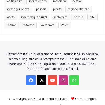
martinsicuro
montesilvano
mosciano
nereto
notizie giulianova
pescara
pineto
regione abruzzo
roseto
roseto degli abruzzi
santomero
Serie D
silvi
Teramo
tortoreto
val vibrata
Vasto
Cityrumors.it é un quotidiano online di notizie locali in Abruzzo,
iscritto al Registro della Stampa presso il Tribunale di Teramo.
Iscrizione n 607 del 14 Luglio del 2009. P. I.: 01964530677 –
Direttore Responsabile Luca Zarroli.
Facebook
X
You
Instagram
WhatsApp
Tube
© Copyright 2026, Tutti i diritti riservati |
Geminit Digital