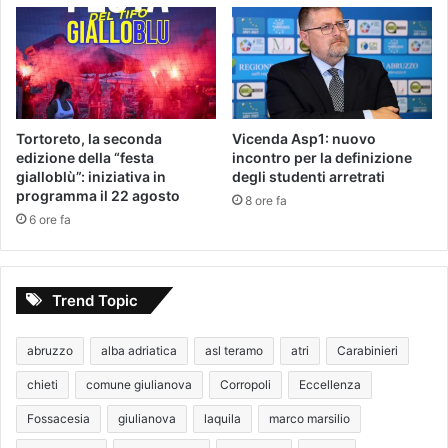
Tortoreto, la seconda
Vicenda Asp1: nuovo
edizione della “festa
incontro per la definizione
gialloblù”: iniziativa in
degli studenti arretrati
programma il 22 agosto
8 ore fa
6 ore fa
Trend Topic
abruzzo
alba adriatica
asl teramo
atri
Carabinieri
chieti
comune giulianova
Corropoli
Eccellenza
Fossacesia
giulianova
laquila
marco marsilio