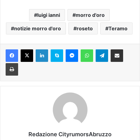
luigi ianni
morro d'oro
notizie morro d'oro
roseto
Teramo
Facebook
X
LinkedIn
Skype
Messenger
WhatsApp
Telegram
Condividi via mail
Stampa
Redazione CityrumorsAbruzzo