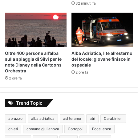
32 minuti fa
​Oltre 400 persone all’alba
Alba Adriatica, lite all’esterno
sulla spiaggia di Silvi per le
del locale: giovane finisce in
note Disney della Cartoons
ospedale
Orchestra
2 ore fa
2 ore fa
Trend Topic
abruzzo
alba adriatica
asl teramo
atri
Carabinieri
chieti
comune giulianova
Corropoli
Eccellenza