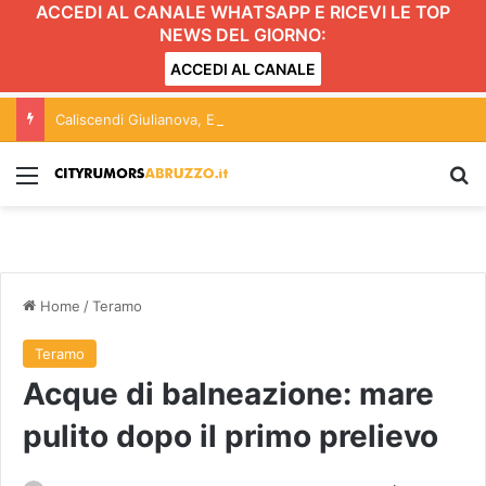
ACCEDI AL CANALE WHATSAPP E RICEVI LE TOP
NEWS DEL GIORNO:
ACCEDI AL CANALE
Caliscendi Giulianova, Evoluzione Sostenibile: “Cambiano le contestazioni, gli atti restano gli stessi”
Menu
C
Home
/
Teramo
Teramo
Acque di balneazione: mare
pulito dopo il primo prelievo