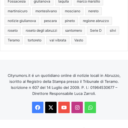
Fossacesia
giulianova
laquila
marco marsilio
martinsicuro
montesilvano
mosciano
nereto
notizie giulianova
pescara
pineto
regione abruzzo
roseto
roseto degli abruzzi
santomero
Serie D
silvi
Teramo
tortoreto
val vibrata
Vasto
Cityrumors.it é un quotidiano online di notizie locali in Abruzzo,
iscritto al Registro della Stampa presso il Tribunale di Teramo.
Iscrizione n 607 del 14 Luglio del 2009. P. I.: 01964530677 –
Direttore Responsabile Luca Zarroli.
Facebook
X
You
Instagram
WhatsApp
Tube