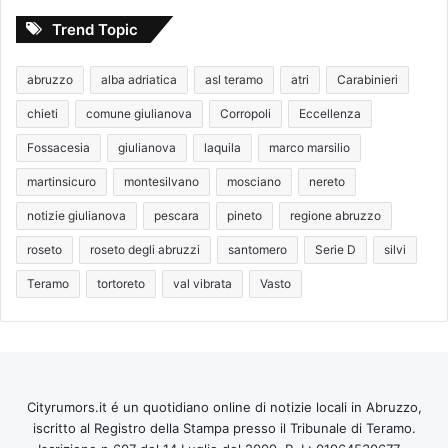
Trend Topic
abruzzo
alba adriatica
asl teramo
atri
Carabinieri
chieti
comune giulianova
Corropoli
Eccellenza
Fossacesia
giulianova
laquila
marco marsilio
martinsicuro
montesilvano
mosciano
nereto
notizie giulianova
pescara
pineto
regione abruzzo
roseto
roseto degli abruzzi
santomero
Serie D
silvi
Teramo
tortoreto
val vibrata
Vasto
Cityrumors.it é un quotidiano online di notizie locali in Abruzzo,
iscritto al Registro della Stampa presso il Tribunale di Teramo.