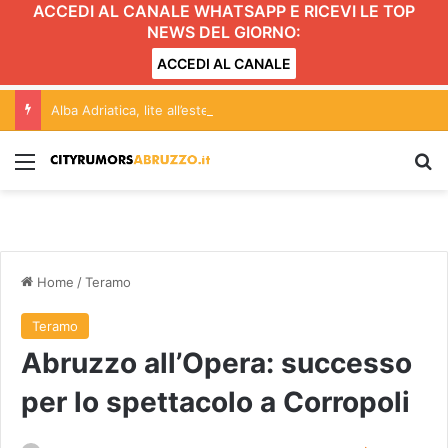
ACCEDI AL CANALE WHATSAPP E RICEVI LE TOP
NEWS DEL GIORNO:
ACCEDI AL CANALE
Alba Adriatica, lite all’esterno del locale: giovane finisce in ospedale
Menu
C
Home
/
Teramo
Teramo
Abruzzo all’Opera: successo
per lo spettacolo a Corropoli