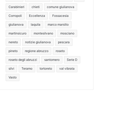
Carabinieri
chieti
comune giulianova
Corropoli
Eccellenza
Fossacesia
giulianova
laquila
marco marsilio
martinsicuro
montesilvano
mosciano
nereto
notizie giulianova
pescara
pineto
regione abruzzo
roseto
roseto degli abruzzi
santomero
Serie D
silvi
Teramo
tortoreto
val vibrata
Vasto