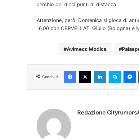
cerchio dei dieci punti di distanza.
Attenzione, però. Domenica si gioca di anticip
16.00 con CERVELLATI Giulio (Bologna) e M
Avimecc Modica
Palasp
Facebook
X
LinkedIn
Skype
Messenger
Condividi
Redazione Cityrumors