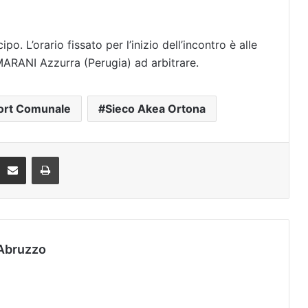
o. L’orario fissato per l’inizio dell’incontro è alle
ARANI Azzurra (Perugia) ad arbitrare.
ort Comunale
Sieco Akea Ortona
Condividi via mail
Stampa
Abruzzo