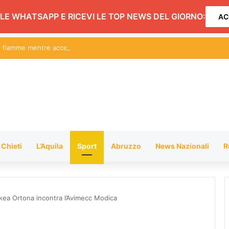
LE WHATSAPP E RICEVI LE TOP NEWS DEL GIORNO:
AC
le fiamme mentre accende il barbecue
Chieti
L’Aquila
Sport
Abruzzo
News Nazionali
R
Akea Ortona incontra l’Avimecc Modica