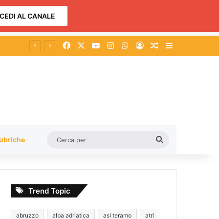
CEDI AL CANALE
Facebook
X
You Tube
Instagram
WhatsApp
Accedi
Un articolo a c
Barra lateral
Cerca
ubriche
per
Trend Topic
abruzzo
alba adriatica
asl teramo
atri