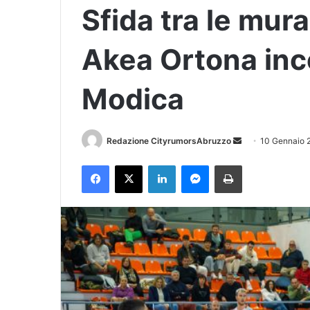
Sfida tra le mur
Akea Ortona inc
Modica
Redazione CityrumorsAbruzzo
I
10 Gennaio 
n
Facebook
X
LinkedIn
Messenger
Stampa
v
i
a
u
n
'
e
m
a