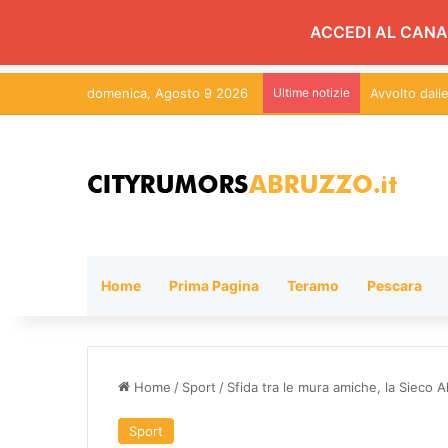
ACCEDI AL CANA
domenica, Agosto 9 2026
Ultime notizie
Avvolto dal
Home
Prima Pagina
Teramo
Pescara
Home
/
Sport
/
Sfida tra le mura amiche, la Sieco 
Sport