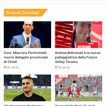
Articoli Correlati
Coni, Maurizio Formichetti
Andrea Beltrando è la nuova
nuovo delegato provinciale
palleggiatrice della Futura
di Chieti
Volley Teramo
20 ore fa
22 ore fa
Gli abruzzesi che hanno
Coppa Italia Serie D, sarà