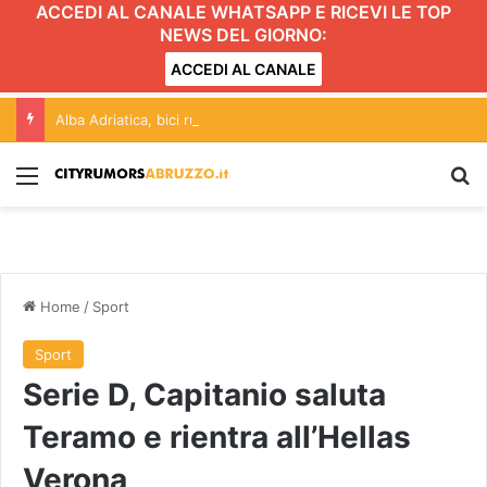
ACCEDI AL CANALE WHATSAPP E RICEVI LE TOP
NEWS DEL GIORNO:
ACCEDI AL CANALE
Alba Adriatica, bici rubate nella pineta: recuperate dopo un inseguimento
Menu
C
Home
/
Sport
Sport
Serie D, Capitanio saluta
Teramo e rientra all’Hellas
Verona