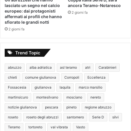
lasciato un segno nel calcio
ancora Teramo-Notaresco
europeo: dai protagonisti
2 giorni fa
affermati ai profili che hanno
sfiorato le grandi notti
2 giorni fa
Trend Topic
abruzzo
alba adriatica
asl teramo
atri
Carabinieri
chieti
comune giulianova
Corropoli
Eccellenza
Fossacesia
giulianova
laquila
marco marsilio
martinsicuro
montesilvano
mosciano
nereto
notizie giulianova
pescara
pineto
regione abruzzo
roseto
roseto degli abruzzi
santomero
Serie D
silvi
Teramo
tortoreto
val vibrata
Vasto