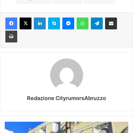
Facebook
X
LinkedIn
Skype
Messenger
WhatsApp
Telegram
Condividi via mail
Stampa
Redazione CityrumorsAbruzzo