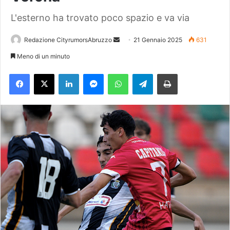
L'esterno ha trovato poco spazio e va via
Redazione CityrumorsAbruzzo
I
21 Gennaio 2025
631
n
Meno di un minuto
v
Facebook
X
LinkedIn
Messenger
WhatsApp
Telegram
Stampa
i
a
u
n
'
e
m
a
i
l