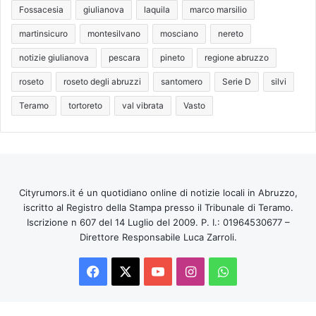
Fossacesia
giulianova
laquila
marco marsilio
martinsicuro
montesilvano
mosciano
nereto
notizie giulianova
pescara
pineto
regione abruzzo
roseto
roseto degli abruzzi
santomero
Serie D
silvi
Teramo
tortoreto
val vibrata
Vasto
Cityrumors.it é un quotidiano online di notizie locali in Abruzzo,
iscritto al Registro della Stampa presso il Tribunale di Teramo.
Iscrizione n 607 del 14 Luglio del 2009. P. I.: 01964530677 –
Direttore Responsabile Luca Zarroli.
Facebook
X
You
Instagram
WhatsApp
Tube