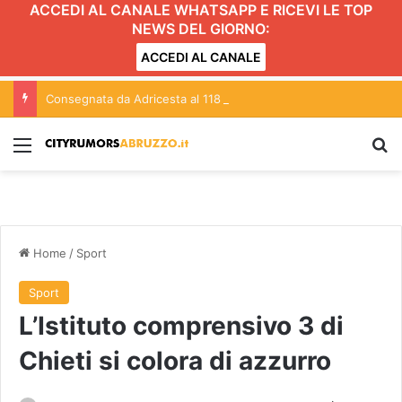
ACCEDI AL CANALE WHATSAPP E RICEVI LE TOP
NEWS DEL GIORNO:
ACCEDI AL CANALE
Consegnata da Adricesta al 118 di Pescara una moto medica dedicata a Giampiero Panzino
Menu
C
Home
/
Sport
Sport
L’Istituto comprensivo 3 di
Chieti si colora di azzurro