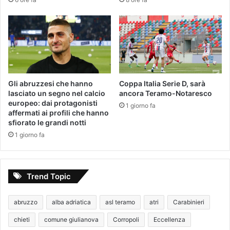
Gli abruzzesi che hanno
Coppa Italia Serie D, sarà
lasciato un segno nel calcio
ancora Teramo-Notaresco
europeo: dai protagonisti
1 giorno fa
affermati ai profili che hanno
sfiorato le grandi notti
1 giorno fa
Trend Topic
abruzzo
alba adriatica
asl teramo
atri
Carabinieri
chieti
comune giulianova
Corropoli
Eccellenza