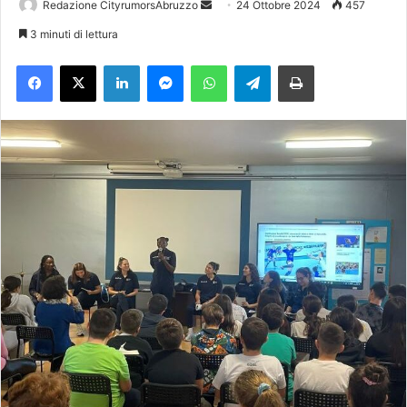
Redazione CityrumorsAbruzzo
I
24 Ottobre 2024
457
n
3 minuti di lettura
v
Facebook
X
LinkedIn
Messenger
WhatsApp
Telegram
Stampa
i
a
u
n
'
e
m
a
i
l