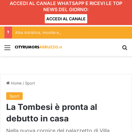
ACCEDI AL CANALE WHATSAPP E RICEVI LE TOP
NEWS DEL GIORNO:
ACCEDI AL CANALE
Alba Adriatica, movida e Gattopardo: conferenza aperta alle forze politiche. L’incontro
Menu
C
Home
/
Sport
Sport
La Tombesi è pronta al
debutto in casa
Nella nuova cornice del palazzetto di Villa