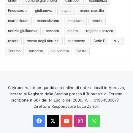
chieti
comune giulianova
Corropoli
Eccellenza
Fossacesia
giulianova
laquila
marco marsilio
martinsicuro
montesilvano
mosciano
nereto
notizie giulianova
pescara
pineto
regione abruzzo
roseto
roseto degli abruzzi
santomero
Serie D
silvi
Teramo
tortoreto
val vibrata
Vasto
Cityrumors.it é un quotidiano online di notizie locali in Abruzzo,
iscritto al Registro della Stampa presso il Tribunale di Teramo.
Iscrizione n 607 del 14 Luglio del 2009. P. I.: 01964530677 –
Direttore Responsabile Luca Zarroli.
Facebook
X
You
Instagram
WhatsApp
Tube