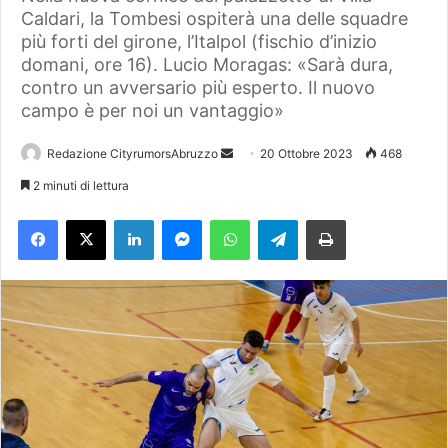
Caldari, la Tombesi ospiterà una delle squadre
più forti del girone, l’Italpol (fischio d’inizio
domani, ore 16). Lucio Moragas: «Sarà dura,
contro un avversario più esperto. Il nuovo
campo è per noi un vantaggio»
Redazione CityrumorsAbruzzo
I
20 Ottobre 2023
468
n
2 minuti di lettura
v
Facebook
X
LinkedIn
Messenger
WhatsApp
Telegram
Stampa
i
a
u
n
'
e
m
a
i
l