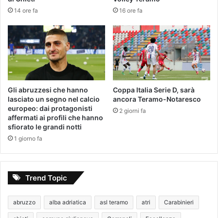
14 ore fa
16 ore fa
Gli abruzzesi che hanno
Coppa Italia Serie D, sarà
lasciato un segno nel calcio
ancora Teramo-Notaresco
europeo: dai protagonisti
2 giorni fa
affermati ai profili che hanno
sfiorato le grandi notti
1 giorno fa
Trend Topic
abruzzo
alba adriatica
asl teramo
atri
Carabinieri