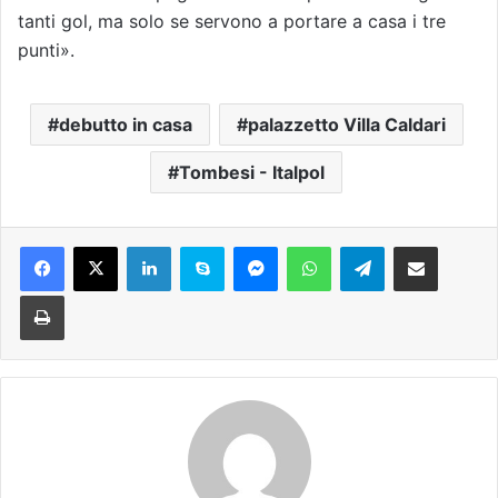
tanti gol, ma solo se servono a portare a casa i tre
punti».
debutto in casa
palazzetto Villa Caldari
Tombesi - Italpol
Facebook
X
LinkedIn
Skype
Messenger
WhatsApp
Telegram
Condividi via mail
Stampa