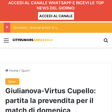
ACCEDI AL CANALE WHATSAPP E RICEVI LE TOP
NEWS DEL GIORNO:
ACCEDI AL CANALE
Tortoreto, festival artisti di strada: scattano limitazioni nella zona centrale del lungomare
Menu
C
Home
/
Sport
Sport
Giulianova-Virtus Cupello:
partita la prevendita per il
match di domenica