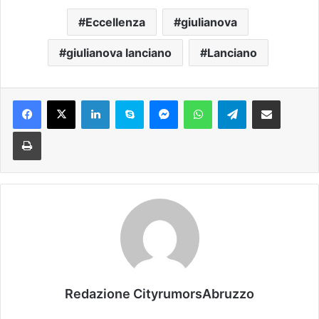
Eccellenza
giulianova
giulianova lanciano
Lanciano
Facebook
X
LinkedIn
Skype
Messenger
WhatsApp
Telegram
Condividi via mail
Stampa
Redazione CityrumorsAbruzzo