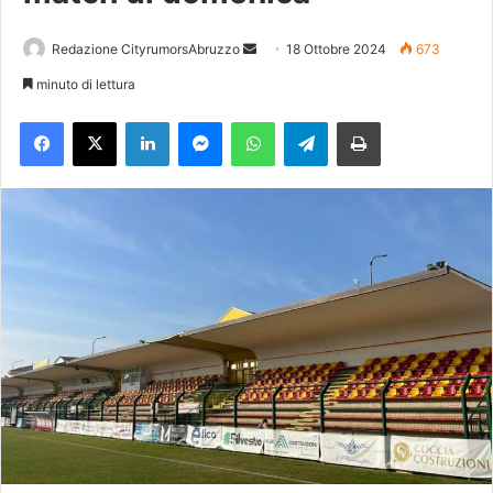
Redazione CityrumorsAbruzzo
I
18 Ottobre 2024
673
n
minuto di lettura
v
Facebook
X
LinkedIn
Messenger
WhatsApp
Telegram
Stampa
i
a
u
n
'
e
m
a
i
l