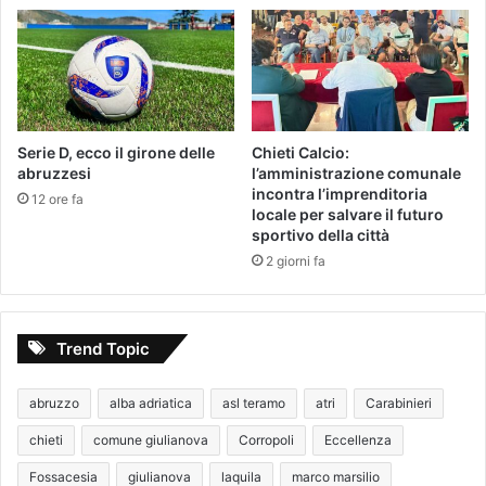
Serie D, ecco il girone delle
Chieti Calcio:
abruzzesi
l’amministrazione comunale
incontra l’imprenditoria
12 ore fa
locale per salvare il futuro
sportivo della città
2 giorni fa
Trend Topic
abruzzo
alba adriatica
asl teramo
atri
Carabinieri
chieti
comune giulianova
Corropoli
Eccellenza
Fossacesia
giulianova
laquila
marco marsilio