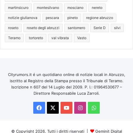
martinsicuro
montesilvano
mosciano
nereto
notizie giulianova
pescara
pineto
regione abruzzo
roseto
roseto degli abruzzi
santomero
Serie D
silvi
Teramo
tortoreto
val vibrata
Vasto
Cityrumors.it é un quotidiano online di notizie locali in Abruzzo,
iscritto al Registro della Stampa presso il Tribunale di Teramo.
Iscrizione n 607 del 14 Luglio del 2009. P. I.: 01964530677 –
Direttore Responsabile Luca Zarroli.
Facebook
X
You
Instagram
WhatsApp
Tube
© Copyright 2026, Tutti i diritti riservati |
Geminit Digital