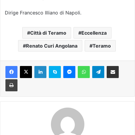
Dirige Francesco Illiano di Napoli.
Città di Teramo
Eccellenza
Renato Curi Angolana
Teramo
Facebook
X
LinkedIn
Skype
Messenger
WhatsApp
Telegram
Condividi via mail
Stampa