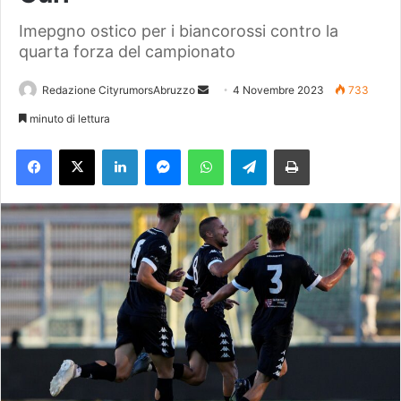
Imepgno ostico per i biancorossi contro la
quarta forza del campionato
Redazione CityrumorsAbruzzo
I
4 Novembre 2023
733
n
minuto di lettura
v
Facebook
X
LinkedIn
Messenger
WhatsApp
Telegram
Stampa
i
a
u
n
'
e
m
a
i
l