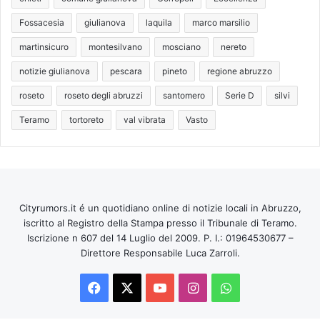
Fossacesia
giulianova
laquila
marco marsilio
martinsicuro
montesilvano
mosciano
nereto
notizie giulianova
pescara
pineto
regione abruzzo
roseto
roseto degli abruzzi
santomero
Serie D
silvi
Teramo
tortoreto
val vibrata
Vasto
Cityrumors.it é un quotidiano online di notizie locali in Abruzzo,
iscritto al Registro della Stampa presso il Tribunale di Teramo.
Iscrizione n 607 del 14 Luglio del 2009. P. I.: 01964530677 –
Direttore Responsabile Luca Zarroli.
Facebook
X
You
Instagram
WhatsApp
Tube