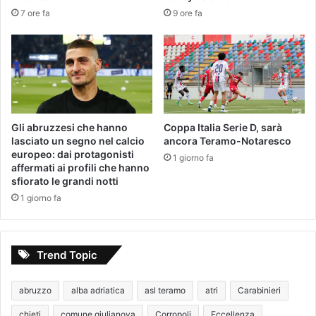
7 ore fa
9 ore fa
Gli abruzzesi che hanno
Coppa Italia Serie D, sarà
lasciato un segno nel calcio
ancora Teramo-Notaresco
europeo: dai protagonisti
1 giorno fa
affermati ai profili che hanno
sfiorato le grandi notti
1 giorno fa
Trend Topic
abruzzo
alba adriatica
asl teramo
atri
Carabinieri
chieti
comune giulianova
Corropoli
Eccellenza