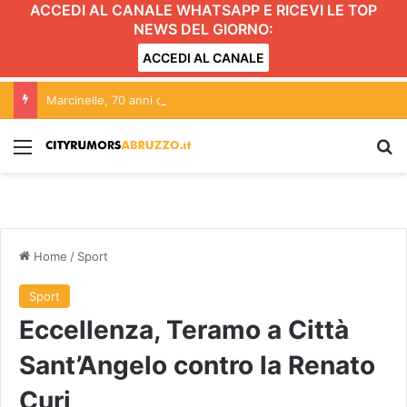
ACCEDI AL CANALE WHATSAPP E RICEVI LE TOP
NEWS DEL GIORNO:
ACCEDI AL CANALE
Marcinelle, 70 anni dopo:” quella tragedia parla al presente”
Menu
C
Home
/
Sport
Sport
Eccellenza, Teramo a Città
Sant’Angelo contro la Renato
Curi