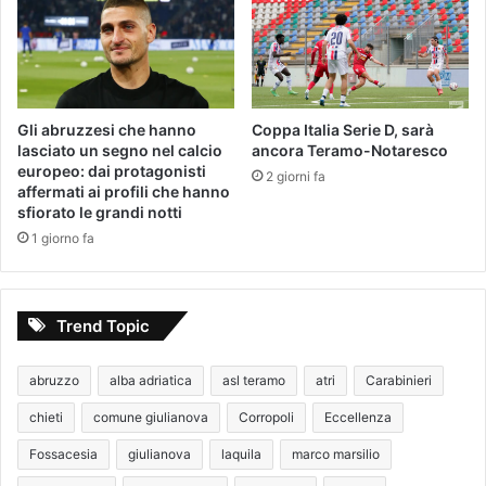
Gli abruzzesi che hanno
Coppa Italia Serie D, sarà
lasciato un segno nel calcio
ancora Teramo-Notaresco
europeo: dai protagonisti
2 giorni fa
affermati ai profili che hanno
sfiorato le grandi notti
1 giorno fa
Trend Topic
abruzzo
alba adriatica
asl teramo
atri
Carabinieri
chieti
comune giulianova
Corropoli
Eccellenza
Fossacesia
giulianova
laquila
marco marsilio