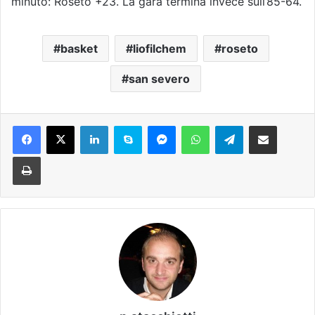
minuto: Roseto +23. La gara termina invece sull’85-64.
basket
liofilchem
roseto
san severo
Facebook
X
LinkedIn
Skype
Messenger
WhatsApp
Telegram
Condividi via mail
Stampa