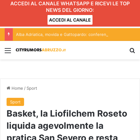
ACCEDI AL CANALE WHATSAPP E RICEVI LE TOP
NEWS DEL GIORNO:
ACCEDI AL CANALE
Alba Adriatica, movida e Gattopardo: conferenza aperta alle forze politiche. L’incontro
Menu
C
Home
/
Sport
Sport
Basket, la Liofilchem Roseto
liquida agevolmente la
pratica San Severo e resta