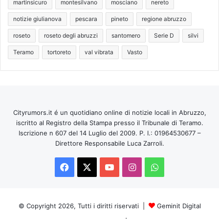
martinsicuro
montesilvano
mosciano
nereto
notizie giulianova
pescara
pineto
regione abruzzo
roseto
roseto degli abruzzi
santomero
Serie D
silvi
Teramo
tortoreto
val vibrata
Vasto
Cityrumors.it é un quotidiano online di notizie locali in Abruzzo,
iscritto al Registro della Stampa presso il Tribunale di Teramo.
Iscrizione n 607 del 14 Luglio del 2009. P. I.: 01964530677 –
Direttore Responsabile Luca Zarroli.
Facebook
X
You
Instagram
WhatsApp
Tube
© Copyright 2026, Tutti i diritti riservati |
Geminit Digital