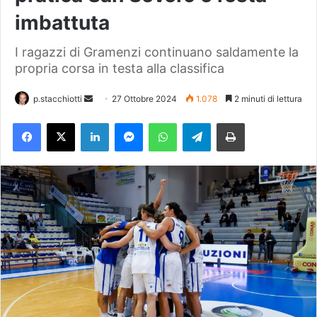
imbattuta
I ragazzi di Gramenzi continuano saldamente la
propria corsa in testa alla classifica
p.stacchiotti
I
27 Ottobre 2024
1.078
2 minuti di lettura
n
Facebook
X
LinkedIn
Messenger
WhatsApp
Telegram
Stampa
v
i
a
u
n
'
e
m
a
i
l