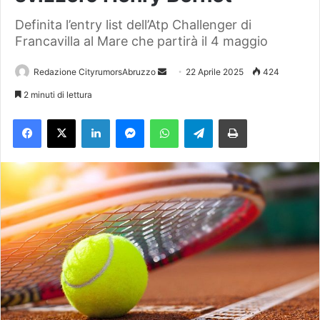
Definita l’entry list dell’Atp Challenger di
Francavilla al Mare che partirà il 4 maggio
Redazione CityrumorsAbruzzo
I
22 Aprile 2025
424
n
2 minuti di lettura
v
Facebook
X
LinkedIn
Messenger
WhatsApp
Telegram
Stampa
i
a
u
n
'
e
m
a
i
l