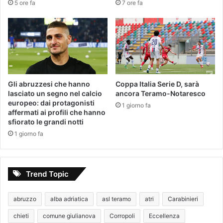
5 ore fa
7 ore fa
Gli abruzzesi che hanno
Coppa Italia Serie D, sarà
lasciato un segno nel calcio
ancora Teramo-Notaresco
europeo: dai protagonisti
1 giorno fa
affermati ai profili che hanno
sfiorato le grandi notti
1 giorno fa
Trend Topic
abruzzo
alba adriatica
asl teramo
atri
Carabinieri
chieti
comune giulianova
Corropoli
Eccellenza