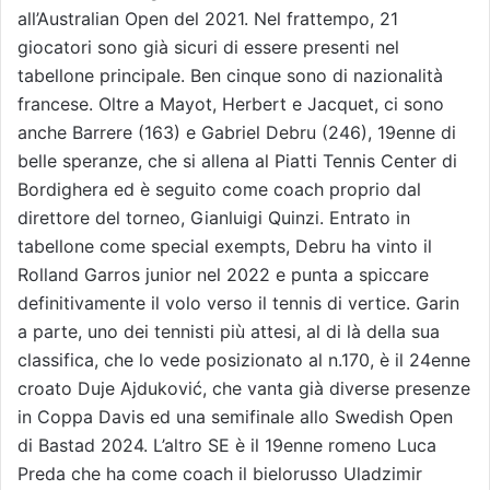
all’Australian Open del 2021. Nel frattempo, 21
giocatori sono già sicuri di essere presenti nel
tabellone principale. Ben cinque sono di nazionalità
francese. Oltre a Mayot, Herbert e Jacquet, ci sono
anche Barrere (163) e Gabriel Debru (246), 19enne di
belle speranze, che si allena al Piatti Tennis Center di
Bordighera ed è seguito come coach proprio dal
direttore del torneo, Gianluigi Quinzi. Entrato in
tabellone come special exempts, Debru ha vinto il
Rolland Garros junior nel 2022 e punta a spiccare
definitivamente il volo verso il tennis di vertice. Garin
a parte, uno dei tennisti più attesi, al di là della sua
classifica, che lo vede posizionato al n.170, è il 24enne
croato Duje Ajduković, che vanta già diverse presenze
in Coppa Davis ed una semifinale allo Swedish Open
di Bastad 2024. L’altro SE è il 19enne romeno Luca
Preda che ha come coach il bielorusso Uladzimir