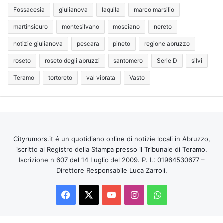
Fossacesia
giulianova
laquila
marco marsilio
martinsicuro
montesilvano
mosciano
nereto
notizie giulianova
pescara
pineto
regione abruzzo
roseto
roseto degli abruzzi
santomero
Serie D
silvi
Teramo
tortoreto
val vibrata
Vasto
Cityrumors.it é un quotidiano online di notizie locali in Abruzzo,
iscritto al Registro della Stampa presso il Tribunale di Teramo.
Iscrizione n 607 del 14 Luglio del 2009. P. I.: 01964530677 –
Direttore Responsabile Luca Zarroli.
Facebook
X
You
Instagram
WhatsApp
Tube