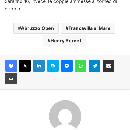
Saranno 16, invece, le coppie ammesse al torneo di
doppio.
Abruzzo Open
Francavilla al Mare
Henry Bernet
Facebook
X
LinkedIn
Skype
Messenger
WhatsApp
Telegram
Condividi via mail
Stampa