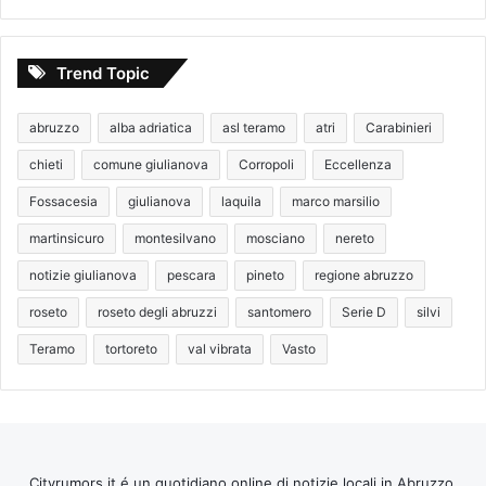
Trend Topic
abruzzo
alba adriatica
asl teramo
atri
Carabinieri
chieti
comune giulianova
Corropoli
Eccellenza
Fossacesia
giulianova
laquila
marco marsilio
martinsicuro
montesilvano
mosciano
nereto
notizie giulianova
pescara
pineto
regione abruzzo
roseto
roseto degli abruzzi
santomero
Serie D
silvi
Teramo
tortoreto
val vibrata
Vasto
Cityrumors.it é un quotidiano online di notizie locali in Abruzzo,