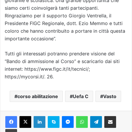
giovanile e scolastica. Una grande opportunità che
siamo certi coinvolgerà tanti partecipanti.
Ringraziamo per il supporto Giorgio Ventrella, il
Presidente FIGC Regionale, dott. Ezio Memmo e tutti
coloro che hanno contribuito a portare in città questa
importante occasione”.
Tutti gli interessati potranno prendere visione del
“Bando di ammissione al Corso” e scaricarlo dai siti
internet: https://www.figc.it/it/tecnici/;
https://mycorsi.it/. 26.
corso abilitazione
Uefa C
Vasto
Facebook
X
LinkedIn
Skype
Messenger
WhatsApp
Telegram
Condividi via mail
Stampa