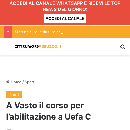
ACCEDI AL CANALE WHATSAPP E RICEVI LE TOP
NEWS DEL GIORNO:
ACCEDI AL CANALE
Martinsicuro, chiusura dei negozi alimentari del centro entro le 20.30: l’ordinanza
Menu
C
Home
/
Sport
Sport
A Vasto il corso per
l’abilitazione a Uefa C