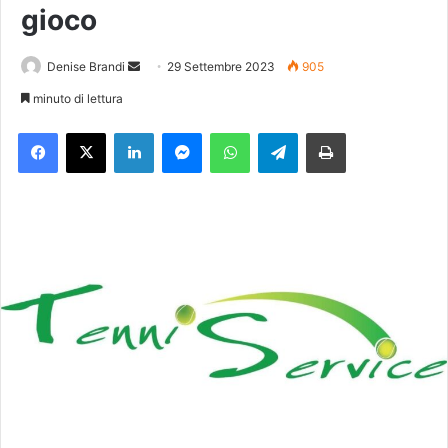
gioco
Denise Brandi
I
29 Settembre 2023
905
n
minuto di lettura
v
Facebook
X
LinkedIn
Messenger
WhatsApp
Telegram
Stampa
i
a
u
n
'
e
m
a
i
l