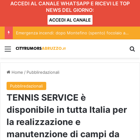
ACCEDI AL CANALE WHATSAPP E RICEVI LE TOP
NEWS DEL GIORNO:
ACCEDI AL CANALE
Emergenza incendi: dopo Montefino (spento) focolaio a Penna Sant’Andrea FOTO
Menu
C
Home
/
Pubbliredazionali
Pubbliredazionali
TENNIS SERVICE è
disponibile in tutta Italia per
la realizzazione e
manutenzione di campi da