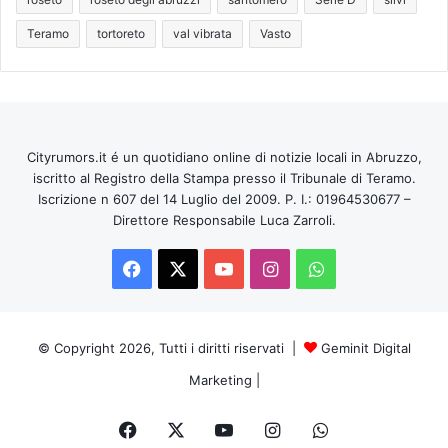
Teramo
tortoreto
val vibrata
Vasto
Cityrumors.it é un quotidiano online di notizie locali in Abruzzo,
iscritto al Registro della Stampa presso il Tribunale di Teramo.
Iscrizione n 607 del 14 Luglio del 2009. P. I.: 01964530677 –
Direttore Responsabile Luca Zarroli.
Facebook
X
You
Instagram
WhatsApp
Tube
© Copyright 2026, Tutti i diritti riservati |
Geminit Digital
Marketing
|
Facebook
X
You
Instagram
WhatsApp