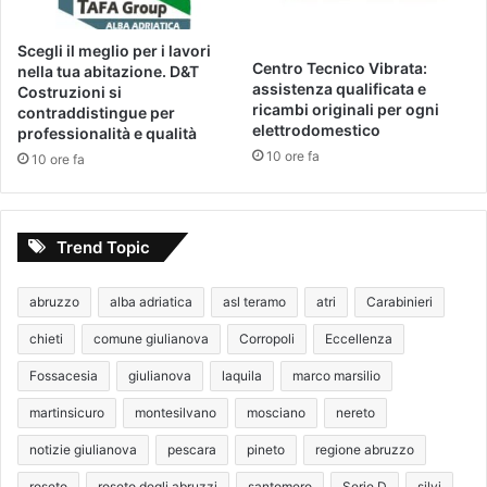
Scegli il meglio per i lavori
Centro Tecnico Vibrata:
nella tua abitazione. D&T
assistenza qualificata e
Costruzioni si
ricambi originali per ogni
contraddistingue per
elettrodomestico
professionalità e qualità
10 ore fa
10 ore fa
Trend Topic
abruzzo
alba adriatica
asl teramo
atri
Carabinieri
chieti
comune giulianova
Corropoli
Eccellenza
Fossacesia
giulianova
laquila
marco marsilio
martinsicuro
montesilvano
mosciano
nereto
notizie giulianova
pescara
pineto
regione abruzzo
roseto
roseto degli abruzzi
santomero
Serie D
silvi