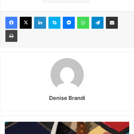
Facebook
X
LinkedIn
Skype
Messenger
WhatsApp
Telegram
Condividi via mail
Stampa
Denise Brandi