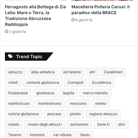
Ferragosto alla Bottega di Zia
Macelleria Polleria Carusi: il
Lella: Mare o Terra, la
paradiso della BRACE
Tradizione Abruzzese
6 giorni fa
Raddoppia
2 giorni fa
Trend Topic
abruzzo
alba adriatica
asl teramo
atri
Carabinieri
chieti
comune giulianova
Corropoli
Eccellenza
Fossacesia
giulianova
laquila
marco marsilio
martinsicuro
montesilvano
mosciano
nereto
notizie giulianova
pescara
pineto
regione abruzzo
roseto
roseto degli abruzzi
santomero
Serie D
silvi
Teramo
tortoreto
val vibrata
Vasto