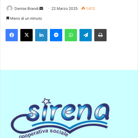
Denise Brandi
I
22 Marzo 2025
1.412
n
Meno di un minuto
v
Facebook
X
LinkedIn
Messenger
WhatsApp
Telegram
Stampa
i
a
u
n
'
e
m
a
i
l