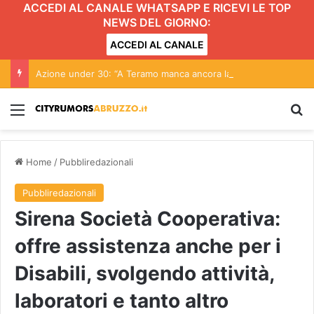
ACCEDI AL CANALE WHATSAPP E RICEVI LE TOP
NEWS DEL GIORNO:
ACCEDI AL CANALE
Azione under 30: “A Teramo manca ancora la Consulta giovanile”
Menu
C
Home
/
Pubbliredazionali
Pubbliredazionali
Sirena Società Cooperativa:
offre assistenza anche per i
Disabili, svolgendo attività,
laboratori e tanto altro