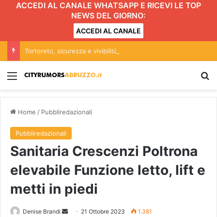
ACCEDI AL CANALE WHATSAPP E RICEVI LE TOP
NEWS DEL GIORNO:
ACCEDI AL CANALE
Tortoreto, sicurezza e vivibilità a rischio: le proposte per una città più sicura e a misura di pedone
Menu
C
Home
/
Pubbliredazionali
Pubbliredazionali
Sanitaria Crescenzi Poltrona
elevabile Funzione letto, lift e
metti in piedi
Denise Brandi
I
21 Ottobre 2023
1.381