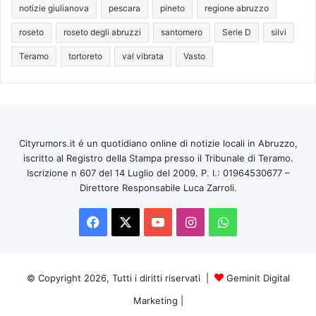
notizie giulianova
pescara
pineto
regione abruzzo
roseto
roseto degli abruzzi
santomero
Serie D
silvi
Teramo
tortoreto
val vibrata
Vasto
Cityrumors.it é un quotidiano online di notizie locali in Abruzzo,
iscritto al Registro della Stampa presso il Tribunale di Teramo.
Iscrizione n 607 del 14 Luglio del 2009. P. I.: 01964530677 –
Direttore Responsabile Luca Zarroli.
Facebook
X
You
Instagram
WhatsApp
Tube
© Copyright 2026, Tutti i diritti riservati |
Geminit Digital
Marketing
|