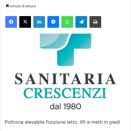
n
minuto di lettura
v
Facebook
X
LinkedIn
Messenger
WhatsApp
Telegram
Stampa
i
a
u
n
'
e
m
a
i
l
Poltrona elevabile Funzione letto, lift e metti in piedi