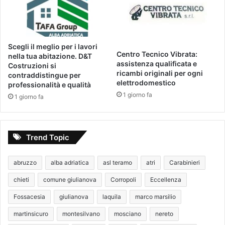
Scegli il meglio per i lavori
Centro Tecnico Vibrata:
nella tua abitazione. D&T
assistenza qualificata e
Costruzioni si
ricambi originali per ogni
contraddistingue per
elettrodomestico
professionalità e qualità
1 giorno fa
1 giorno fa
Trend Topic
abruzzo
alba adriatica
asl teramo
atri
Carabinieri
chieti
comune giulianova
Corropoli
Eccellenza
Fossacesia
giulianova
laquila
marco marsilio
martinsicuro
montesilvano
mosciano
nereto