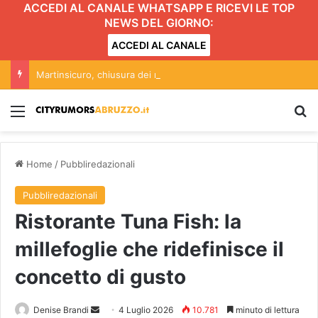
ACCEDI AL CANALE WHATSAPP E RICEVI LE TOP
NEWS DEL GIORNO:
ACCEDI AL CANALE
Martinsicuro, chiusura dei negozi alimentari del centro entro le 20.30: l’ordinanza
Menu
C
Home
/
Pubbliredazionali
Pubbliredazionali
Ristorante Tuna Fish: la
millefoglie che ridefinisce il
concetto di gusto
Denise Brandi
I
4 Luglio 2026
10.781
minuto di lettura