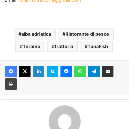
alba adriatica
Ristorante di pesce
Teramo
trattoria
TunaFish
Facebook
X
LinkedIn
Skype
Messenger
WhatsApp
Telegram
Condividi via mail
Stampa