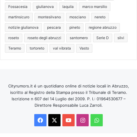
Fossacesia
giulianova
laquila
marco marsilio
martinsicuro
montesilvano
mosciano
nereto
notizie giulianova
pescara
pineto
regione abruzzo
roseto
roseto degli abruzzi
santomero
Serie D
silvi
Teramo
tortoreto
val vibrata
Vasto
Cityrumors.it é un quotidiano online di notizie locali in Abruzzo,
iscritto al Registro della Stampa presso il Tribunale di Teramo.
Iscrizione n 607 del 14 Luglio del 2009. P. I.: 01964530677 –
Direttore Responsabile Luca Zarroli.
Facebook
X
You
Instagram
WhatsApp
Tube