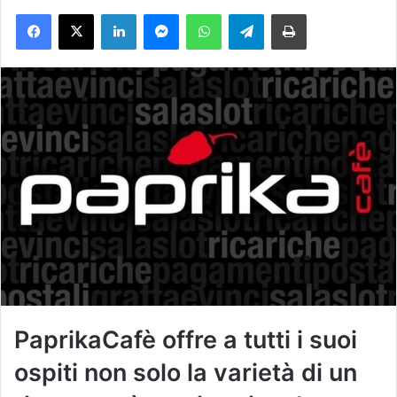
Facebook
X
LinkedIn
Messenger
WhatsApp
Telegram
Stampa
i
a
u
n
'
e
m
a
i
l
PaprikaCafè
offre a tutti i suoi
ospiti non solo la varietà di un