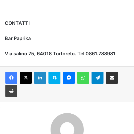
CONTATTI
Bar Paprika
Via salino 75, 64018 Tortoreto. Tel 0861.788981
Facebook
X
LinkedIn
Skype
Messenger
WhatsApp
Telegram
Condividi via mail
Stampa