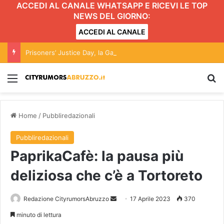
ACCEDI AL CANALE WHATSAPP E RICEVI LE TOP
NEWS DEL GIORNO:
ACCEDI AL CANALE
Prisoners’ Justice Day, la Garante regionale promuove un momento di confronto a Pescara
Menu
C
Home
/
Pubbliredazionali
Pubbliredazionali
PaprikaCafè: la pausa più
deliziosa che c’è a Tortoreto
Redazione CityrumorsAbruzzo
I
17 Aprile 2023
370
n
minuto di lettura
v