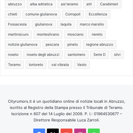
abruzzo
alba adriatica
asl teramo
atri
Carabinieri
chieti
comune giulianova
Corropoli
Eccellenza
Fossacesia
giulianova
laquila
marco marsilio
martinsicuro
montesilvano
mosciano
nereto
notizie giulianova
pescara
pineto
regione abruzzo
roseto
roseto degli abruzzi
santomero
Serie D
silvi
Teramo
tortoreto
val vibrata
Vasto
Cityrumors.it é un quotidiano online di notizie locali in Abruzzo,
iscritto al Registro della Stampa presso il Tribunale di Teramo.
Iscrizione n 607 del 14 Luglio del 2009. P. I.: 01964530677 –
Direttore Responsabile Luca Zarroli.