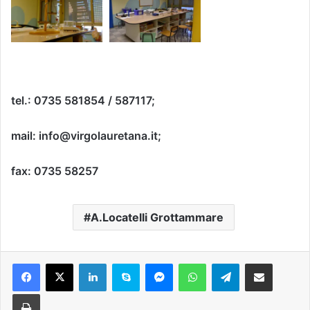
tel.: 0735 581854 / 587117;
mail: info@virgolauretana.it;
fax: 0735 58257
A.Locatelli Grottammare
Facebook
X
LinkedIn
Skype
Messenger
WhatsApp
Telegram
Condividi via mail
Stampa