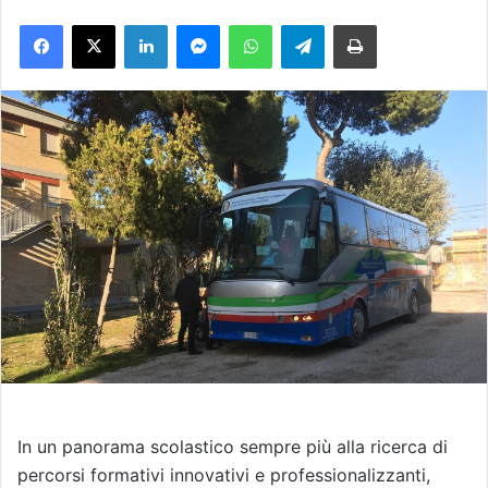
n
Facebook
X
LinkedIn
Messenger
WhatsApp
Telegram
Stampa
v
i
a
u
n
'
e
m
a
i
l
In un panorama scolastico sempre più alla ricerca di
percorsi formativi innovativi e professionalizzanti,