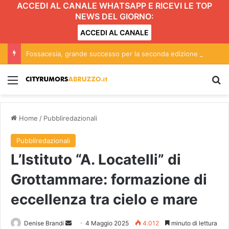
ACCEDI AL CANALE WHATSAPP E RICEVI LE TOP
NEWS DEL GIORNO:
ACCEDI AL CANALE
Fossacesia, grande successo per la seconda edizione de ‘Le Notti del Vino’
Menu
C
Home
/
Pubbliredazionali
Pubbliredazionali
L’Istituto “A. Locatelli” di
Grottammare: formazione di
eccellenza tra cielo e mare
Denise Brandi
I
4 Maggio 2025
4.012
minuto di lettura