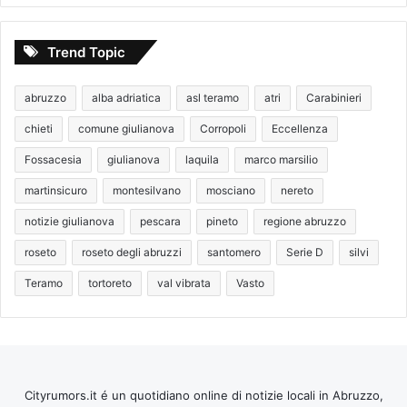
Trend Topic
abruzzo
alba adriatica
asl teramo
atri
Carabinieri
chieti
comune giulianova
Corropoli
Eccellenza
Fossacesia
giulianova
laquila
marco marsilio
martinsicuro
montesilvano
mosciano
nereto
notizie giulianova
pescara
pineto
regione abruzzo
roseto
roseto degli abruzzi
santomero
Serie D
silvi
Teramo
tortoreto
val vibrata
Vasto
Cityrumors.it é un quotidiano online di notizie locali in Abruzzo,