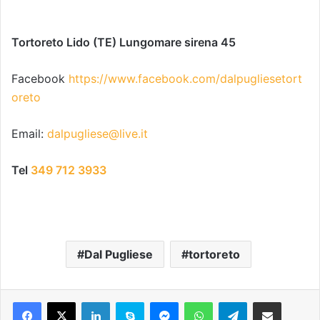
Tortoreto Lido (TE)
Lungomare sirena 45
Facebook
https://www.facebook.com/dalpugliesetort
oreto
Email:
dalpugliese@live.it
Tel
349 712 3933
Dal Pugliese
tortoreto
Facebook
X
LinkedIn
Skype
Messenger
WhatsApp
Telegram
Condividi via mail