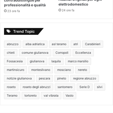
contraddistingue per
elettrodomestico
professionalità e qualità
24 ore fa
23 ore fa
Trend Topic
abruzzo
alba adriatica
asl teramo
atri
Carabinieri
chieti
comune giulianova
Corropoli
Eccellenza
Fossacesia
giulianova
laquila
marco marsilio
martinsicuro
montesilvano
mosciano
nereto
notizie giulianova
pescara
pineto
regione abruzzo
roseto
roseto degli abruzzi
santomero
Serie D
silvi
Teramo
tortoreto
val vibrata
Vasto