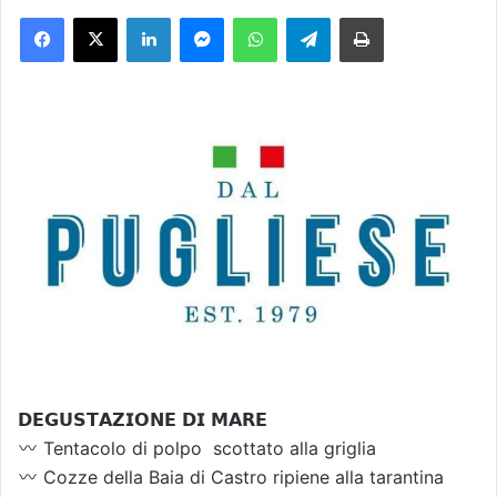
Facebook
X
LinkedIn
Messenger
WhatsApp
Telegram
Stampa
i
a
u
n
'
e
m
a
i
l
𝗗𝗘𝗚𝗨𝗦𝗧𝗔𝗭𝗜𝗢𝗡𝗘 𝗗𝗜 𝗠𝗔𝗥𝗘
Tentacolo di polpo scottato alla griglia
Cozze della Baia di Castro ripiene alla tarantina