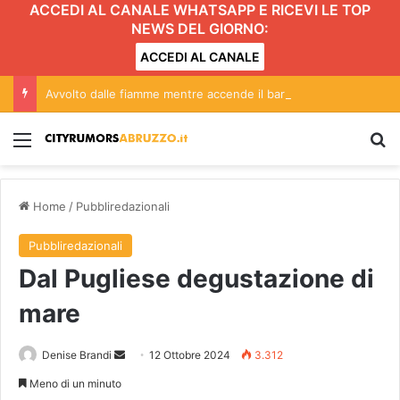
ACCEDI AL CANALE WHATSAPP E RICEVI LE TOP
NEWS DEL GIORNO:
ACCEDI AL CANALE
Avvolto dalle fiamme mentre accende il barbecue
Menu
C
Home
/
Pubbliredazionali
Pubbliredazionali
Dal Pugliese degustazione di
mare
Denise Brandi
I
12 Ottobre 2024
3.312
n
Meno di un minuto
v