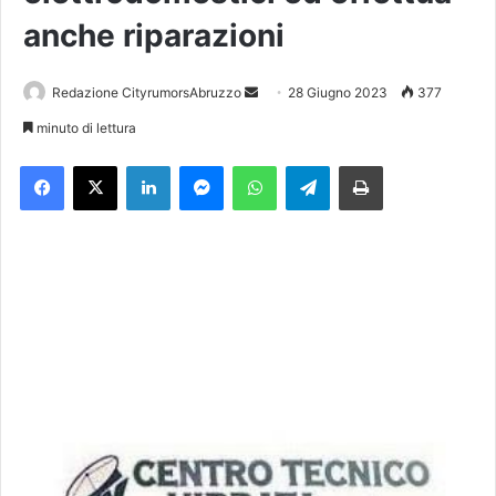
anche riparazioni
Redazione CityrumorsAbruzzo
I
28 Giugno 2023
377
n
minuto di lettura
v
Facebook
X
LinkedIn
Messenger
WhatsApp
Telegram
Stampa
i
a
u
n
'
e
m
a
i
l