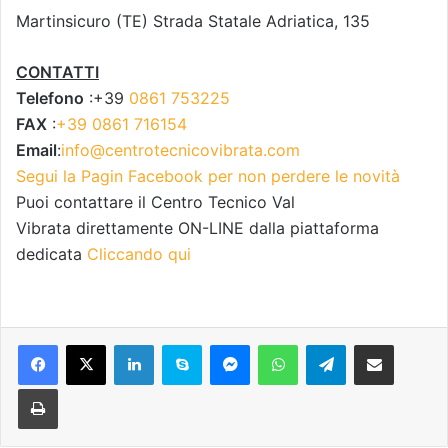
Martinsicuro (TE) Strada Statale Adriatica, 135
CONTATTI
Telefono
:+39
0861 753225
FAX
:
+39 0861 716154
Email
:
info@centrotecnicovibrata.com
Segui la Pagin Facebook per non perdere le novità
Puoi contattare il Centro Tecnico Val
Vibrata direttamente ON-LINE dalla piattaforma
dedicata
Cliccando qui
Facebook
X
LinkedIn
Skype
Messenger
WhatsApp
Telegram
Condividi via mail
Stampa