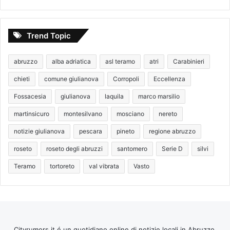
Trend Topic
abruzzo
alba adriatica
asl teramo
atri
Carabinieri
chieti
comune giulianova
Corropoli
Eccellenza
Fossacesia
giulianova
laquila
marco marsilio
martinsicuro
montesilvano
mosciano
nereto
notizie giulianova
pescara
pineto
regione abruzzo
roseto
roseto degli abruzzi
santomero
Serie D
silvi
Teramo
tortoreto
val vibrata
Vasto
Cityrumors.it é un quotidiano online di notizie locali in Abruzzo,