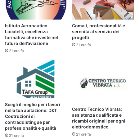
Istituto Aeronautico
Comait, professionalità e
Locatelli, eccellenza
serenità al servizio dei
formativa che investe nel
progetti
futuro dell’aviazione
21 ore fa
21 ore fa
Scegli il meglio per i lavori
Centro Tecnico Vibrata:
nella tua abitazione. D&T
assistenza qualificata e
Costruzioni si
ricambi originali per ogni
contraddistingue per
elettrodomestico
professionalità e qualità
21 ore fa
21 ore fa