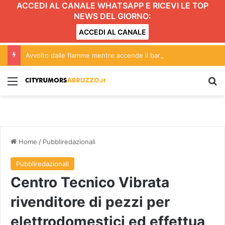
ACCEDI AL CANALE WHATSAPP E RICEVI LE TOP
NEWS DEL GIORNO:
ACCEDI AL CANALE
Avvolto dalle fiamme mentre accende il barbecue
Menu
C
Home
/
Pubbliredazionali
Pubbliredazionali
Centro Tecnico Vibrata
rivenditore di pezzi per
elettrodomestici ed effettua