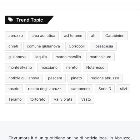
Trend Topic
abruzzo
alba adriatica
asl teramo
atri
Carabinieri
chieti
comune giulianova
Corropoli
Fossacesia
giulianova
laquila
marco marsilio
martinsicuro
montesilvano
mosciano
nereto
Notaresco
notizie giulianova
pescara
pineto
regione abruzzo
roseto
roseto degli abruzzi
santomero
Serie D
silvi
Teramo
tortoreto
val vibrata
Vasto
Cityrumors.it é un quotidiano online di notizie locali in Abruzzo,