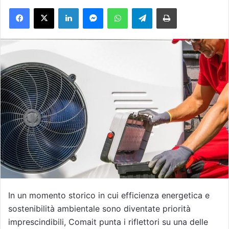
Facebook
X
LinkedIn
Messenger
WhatsApp
Telegram
Stampa
i
a
u
n
'
e
m
a
i
l
In un momento storico in cui efficienza energetica e
sostenibilità ambientale sono diventate priorità
imprescindibili, Comait punta i riflettori su una delle