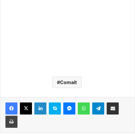
Comait
Facebook
X
LinkedIn
Skype
Messenger
WhatsApp
Telegram
Condividi via mail
Stampa