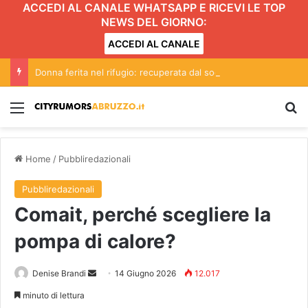
ACCEDI AL CANALE WHATSAPP E RICEVI LE TOP
NEWS DEL GIORNO:
ACCEDI AL CANALE
Donna ferita nel rifugio: recuperata dal soccorso alpino
Menu
C
Home
/
Pubbliredazionali
Pubbliredazionali
Comait, perché scegliere la
pompa di calore?
Denise Brandi
I
14 Giugno 2026
12.017
n
minuto di lettura
v