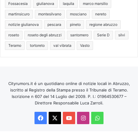
Fossacesia
giulianova
laquila
marco marsilio
martinsicuro
montesilvano
mosciano
nereto
notizie giulianova
pescara
pineto
regione abruzzo
roseto
roseto degli abruzzi
santomero
Serie D
silvi
Teramo
tortoreto
val vibrata
Vasto
Cityrumors.it é un quotidiano online di notizie locali in Abruzzo,
iscritto al Registro della Stampa presso il Tribunale di Teramo.
Iscrizione n 607 del 14 Luglio del 2009. P. I.: 01964530677 –
Direttore Responsabile Luca Zarroli.
Facebook
X
You
Instagram
WhatsApp
Tube