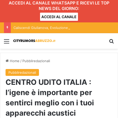
ACCEDI AL CANALE WHATSAPP E RICEVI LE TOP
NEWS DEL GIORNO:
ACCEDI AL CANALE
Caliscendi Giulianova, Evoluzione Sostenibile: “Cambiano le contestazioni, gli atti restano gli stessi”
Menu
C
Home
/
Pubbliredazionali
Pubbliredazionali
CENTRO UDITO ITALIA :
l’igene è importante per
sentirci meglio con i tuoi
apparecchi acustici