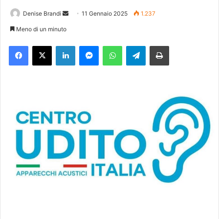
Denise Brandi
I
11 Gennaio 2025
1.237
n
Meno di un minuto
v
Facebook
X
LinkedIn
Messenger
WhatsApp
Telegram
Stampa
i
a
u
n
'
e
m
a
i
l