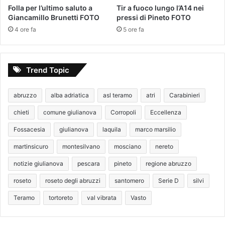
Folla per l’ultimo saluto a
Tir a fuoco lungo l’A14 nei
Giancamillo Brunetti FOTO
pressi di Pineto FOTO
4 ore fa
5 ore fa
Trend Topic
abruzzo
alba adriatica
asl teramo
atri
Carabinieri
chieti
comune giulianova
Corropoli
Eccellenza
Fossacesia
giulianova
laquila
marco marsilio
martinsicuro
montesilvano
mosciano
nereto
notizie giulianova
pescara
pineto
regione abruzzo
roseto
roseto degli abruzzi
santomero
Serie D
silvi
Teramo
tortoreto
val vibrata
Vasto