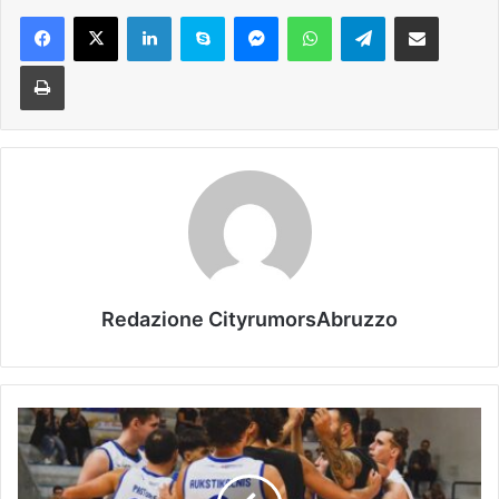
Facebook
X
LinkedIn
Skype
Messenger
WhatsApp
Telegram
Condividi via mail
Stampa
Redazione CityrumorsAbruzzo