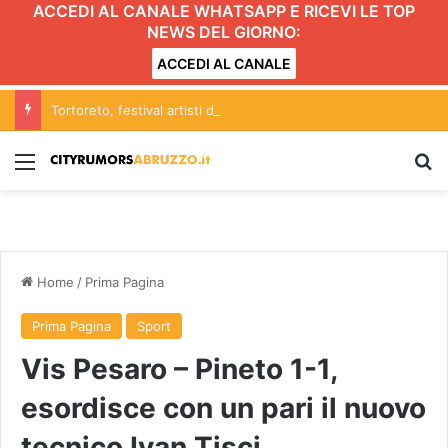
ACCEDI AL CANALE WHATSAPP E RICEVI LE TOP
NEWS DEL GIORNO:
ACCEDI AL CANALE
Tortoreto, festival artisti di strada: scattano limitazioni nella zona centrale del lungomare
Menu
C
Home
/
Prima Pagina
Prima Pagina
Sport
Vis Pesaro – Pineto 1-1,
esordisce con un pari il nuovo
tecnico Ivan Tisci