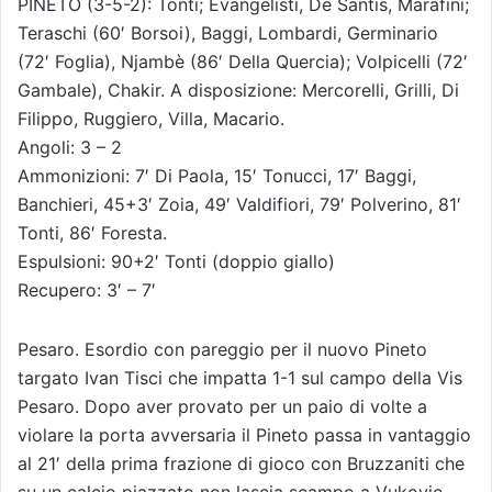
PINETO (3-5-2): Tonti; Evangelisti, De Santis, Marafini;
Teraschi (60′ Borsoi), Baggi, Lombardi, Germinario
(72′ Foglia), Njambè (86′ Della Quercia); Volpicelli (72′
Gambale), Chakir. A disposizione: Mercorelli, Grilli, Di
Filippo, Ruggiero, Villa, Macario.
Angoli: 3 – 2
Ammonizioni: 7′ Di Paola, 15′ Tonucci, 17′ Baggi,
Banchieri, 45+3′ Zoia, 49′ Valdifiori, 79′ Polverino, 81′
Tonti, 86′ Foresta.
Espulsioni: 90+2′ Tonti (doppio giallo)
Recupero: 3′ – 7′
Pesaro. Esordio con pareggio per il nuovo Pineto
targato Ivan Tisci che impatta 1-1 sul campo della Vis
Pesaro. Dopo aver provato per un paio di volte a
violare la porta avversaria il Pineto passa in vantaggio
al 21′ della prima frazione di gioco con Bruzzaniti che