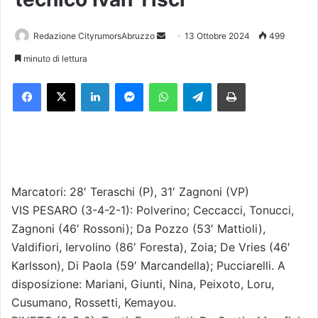
Redazione CityrumorsAbruzzo
I
13 Ottobre 2024
499
n
minuto di lettura
v
Facebook
X
LinkedIn
Messenger
WhatsApp
Telegram
Stampa
i
a
u
n
'
e
m
Marcatori: 28′ Teraschi (P), 31′ Zagnoni (VP)
a
VIS PESARO (3-4-2-1): Polverino; Ceccacci, Tonucci,
i
Zagnoni (46′ Rossoni); Da Pozzo (53′ Mattioli),
l
Valdifiori, Iervolino (86′ Foresta), Zoia; De Vries (46′
Karlsson), Di Paola (59′ Marcandella); Pucciarelli. A
disposizione: Mariani, Giunti, Nina, Peixoto, Loru,
Cusumano, Rossetti, Kemayou.